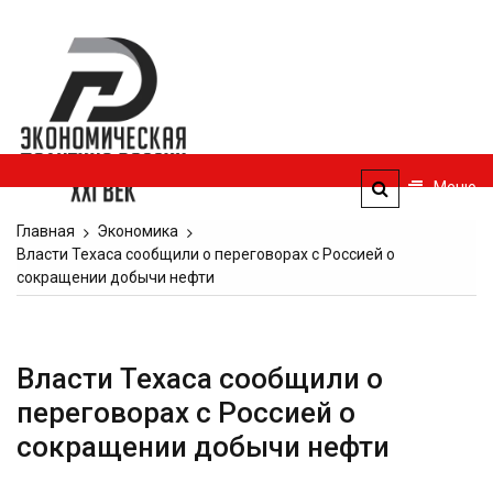
Перейти
к
Экономическая
содержимому
политика
России — XXI
век
Меню
ЭПР — 21 век
Главная
Экономика
Власти Техаса сообщили о переговорах с Россией о
сокращении добычи нефти
Власти Техаса сообщили о
переговорах с Россией о
сокращении добычи нефти