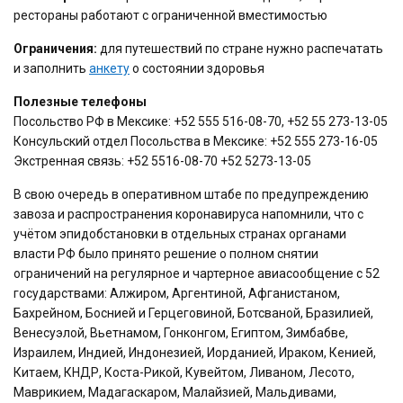
рестораны работают с ограниченной вместимостью
Ограничения:
для путешествий по стране нужно распечатать
и заполнить
анкету
о состоянии здоровья
Полезные телефоны
Посольство РФ в Мексике: +52 555 516-08-70, +52 55 273-13-05
Консульский отдел Посольства в Мексике: +52 555 273-16-05
Экстренная связь: +52 5516-08-70 +52 5273-13-05
В свою очередь в оперативном штабе по предупреждению
завоза и распространения коронавируса напомнили, что с
учётом эпидобстановки в отдельных странах органами
власти РФ было принято решение о полном снятии
ограничений на регулярное и чартерное авиасообщение с 52
государствами: Алжиром, Аргентиной, Афганистаном,
Бахрейном, Боснией и Герцеговиной, Ботсваной, Бразилией,
Венесуэлой, Вьетнамом, Гонконгом, Египтом, Зимбабве,
Израилем, Индией, Индонезией, Иорданией, Ираком, Кенией,
Китаем, КНДР, Коста-Рикой, Кувейтом, Ливаном, Лесото,
Маврикием, Мадагаскаром, Малайзией, Мальдивами,