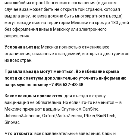
или любой из стран Шенгенского соглашения (в данном
случае виза может быть не открыта той страной, которая
выдала визу, но виза должна быть многократного въезда),
могут находиться на территории Мексики на срок до 180 дней
без оформления визы в Мексику или электронного
разрешения.
Условия въезда:
Мексика полностью отменила все
ограничения, связанные с пандемией, и открыта для туристов
из всех стран.
Правила въезда могут меняться. Во избежание срыва
поездки советуем дополнительно уточнить информацию
напрямую по номеру +7 495 637-48-48
Какие вакцины признаются:
для въезда в страну
вакцинация не обязательна. Но если что-то изменится — в
Мексике признают вакцины Спутник V, CanSino,
Johnson&Johnson, Oxford/AstraZeneca, Pfizer/BioNTech,
Sinovac
Что открыто:
все развлекательные заведения, бары и