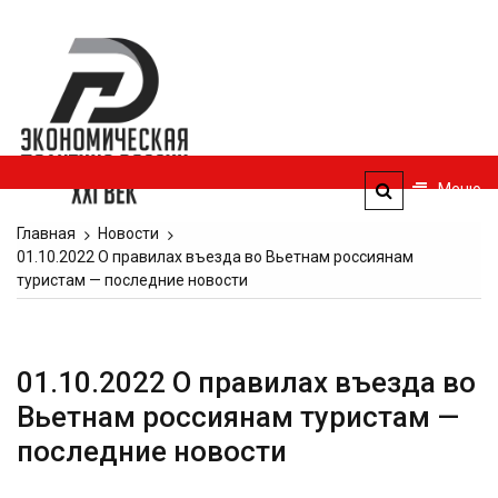
Перейти
к
Экономическая
содержимому
политика
России — XXI
век
Меню
ЭПР — 21 век
Главная
Новости
01.10.2022 О правилах въезда во Вьетнам россиянам
туристам — последние новости
01.10.2022 О правилах въезда во
Вьетнам россиянам туристам —
последние новости