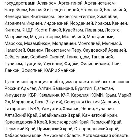
государствами: Алжиром, Аргентиной, Афганистаном,
Бахрейном, Боснией и Герцеговиной, Ботсваной, Бразилией,
Венесуэлой, Вьетнамом, Гонконгом, Египтом, Зимбабве,
Израилем, Индией, Индонезией, Иорданией, Ираком, Кенией,
Китаем, КНДР, Коста-Рикой, Кувейтом, Ливаном, Лесото,
Маврикием, Мадагаскаром, Малайзией, Мальдивами,
Марокко, Мозамбиком, Молдавией, Монголией, Мьянмой,
Намибией, Оманом, Пакистаном, Перу, Саудовской Аравией,
Сейшелами, Сербией, Сирией, Таиландом, Танзанией,
Тунисом, Турцией, Уругваем, Фиджи, Филиппинами, Шри-
Ланкой, Эфиопией, ЮАР и Ямайкой.
Данная информация необходима для жителей всех регионов
России: Адыгея, Алтай, Башкирия, Бурятия, Дагестан,
Ингушетия, КБР, Калмыкия, КЧР, Карелия, КОМИ, Крым, Марий
Эл, Мордовия, Саха (Якутия), Северная Осетия (Алания),
Татарстан, ТЫВА, Удмуртия, Хакасия, Чечня, Чувашия,
Алтайский Край, Забайкальский край, Камчатский край,
Краснодарский Край, Красноярский Край, Пермский Край,
Пермский Край, Приморский край, Ставропольский край,
Хабаровский край, Амурская область, Астраханская область,