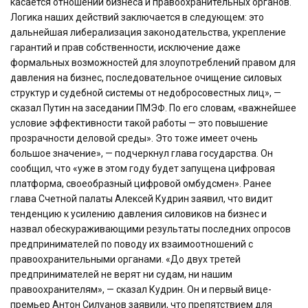
касается отношений бизнеса и правоохранительных органов.
Логика наших действий заключается в следующем: это
дальнейшая либерализация законодательства, укрепление
гарантий и прав собственности, исключение даже
формальных возможностей для злоупотреблений правом для
давления на бизнес, последовательное очищение силовых
структур и судебной системы от недобросовестных лиц», —
сказал Путин на заседании ПМЭФ. По его словам, «важнейшее
условие эффективности такой работы — это повышение
прозрачности деловой среды». Это тоже имеет очень
большое значение», — подчеркнул глава государства. Он
сообщил, что «уже в этом году будет запущена цифровая
платформа, своеобразный цифровой омбудсмен». Ранее
глава Счетной палаты Алексей Кудрин заявил, что видит
тенденцию к усилению давления силовиков на бизнес и
назвал обескураживающими результаты последних опросов
предпринимателей по поводу их взаимоотношений с
правоохранительными органами. «До двух третей
предпринимателей не верят ни судам, ни нашим
правоохранителям», — сказал Кудрин. Он и первый вице-
премьер Антон Силуанов заявили, что препятствием для