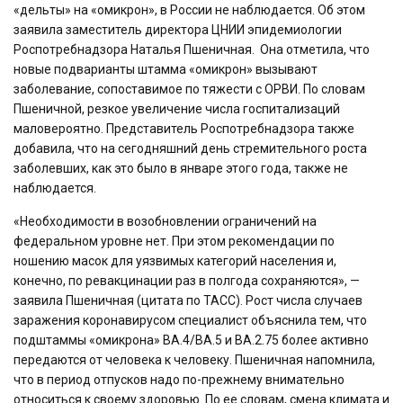
«дельты» на «омикрон», в России не наблюдается. Об этом
заявила заместитель директора ЦНИИ эпидемиологии
Роспотребнадзора Наталья Пшеничная. Она отметила, что
новые подварианты штамма «омикрон» вызывают
заболевание, сопоставимое по тяжести с ОРВИ. По словам
Пшеничной, резкое увеличение числа госпитализаций
маловероятно. Представитель Роспотребнадзора также
добавила, что на сегодняшний день стремительного роста
заболевших, как это было в январе этого года, также не
наблюдается.
«Необходимости в возобновлении ограничений на
федеральном уровне нет. При этом рекомендации по
ношению масок для уязвимых категорий населения и,
конечно, по ревакцинации раз в полгода сохраняются», —
заявила Пшеничная (цитата по ТАСС). Рост числа случаев
заражения коронавирусом специалист объяснила тем, что
подштаммы «омикрона» BA.4/BA.5 и BA.2.75 более активно
передаются от человека к человеку. Пшеничная напомнила,
что в период отпусков надо по-прежнему внимательно
относиться к своему здоровью. По ее словам, смена климата и