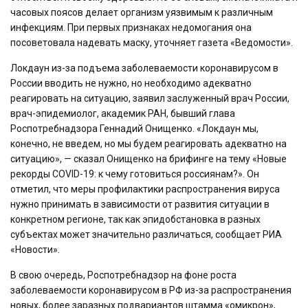
часовых поясов делает организм уязвимым к различным
инфекциям. При первых признаках недомогания она
посоветовала надевать маску, уточняет газета «Ведомости».
Локдаун из-за подъема заболеваемости коронавирусом в
России вводить не нужно, но необходимо адекватно
реагировать на ситуацию, заявил заслуженный врач России,
врач-эпидемиолог, академик РАН, бывший глава
Роспотребнадзора Геннадий Онищенко. «Локдаун мы,
конечно, не введем, но мы будем реагировать адекватно на
ситуацию», — сказал Онищенко на брифинге на тему «Новые
рекорды COVID-19: к чему готовиться россиянам?». Он
отметил, что меры профилактики распространения вируса
нужно принимать в зависимости от развития ситуации в
конкретном регионе, так как эпидобстановка в разных
субъектах может значительно различаться, сообщает РИА
«Новости».
В свою очередь, Роспотребнадзор на фоне роста
заболеваемости коронавирусом в РФ из-за распространения
новых, более заразных подвариантов штамма «омикрон»,