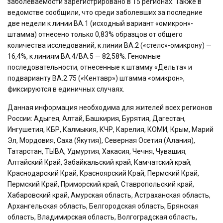
заболеваемости зарегистрировано в 15 регионах. Также в
ведомстве сообщили, что среди заболевших за последние
две недели к линии BA.1 (исходный вариант «омикрон»-
штамма) отнесено только 0,83% образцов от общего
количества исследований, к линии BA.2 («стелс»-омикрону) —
16,4%, к линиям BA.4/BA.5 — 82,58%. Геномные
последовательности, отнесенные к штамму «Дельта» и
подварианту BA.2.75 («Кентавр») штамма «омикрон»,
фиксируются в единичных случаях.
Данная информация необходима для жителей всех регионов
России: Адыгея, Алтай, Башкирия, Бурятия, Дагестан,
Ингушетия, КБР, Калмыкия, КЧР, Карелия, КОМИ, Крым, Марий
Эл, Мордовия, Саха (Якутия), Северная Осетия (Алания),
Татарстан, ТЫВА, Удмуртия, Хакасия, Чечня, Чувашия,
Алтайский Край, Забайкальский край, Камчатский край,
Краснодарский Край, Красноярский Край, Пермский Край,
Пермский Край, Приморский край, Ставропольский край,
Хабаровский край, Амурская область, Астраханская область,
Архангельская область, Белгородская область, Брянская
область, Владимирская область, Волгоградская область,