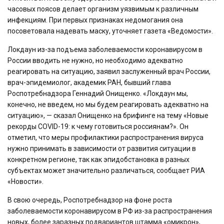
часовых поясов делает организм уязвимым к различным
инфекциям. При первых признаках недомогания она
посоветовала надевать маску, уточняет газета «Ведомости».
Локдаун из-за подъема заболеваемости коронавирусом в
России вводить не нужно, но необходимо адекватно
реагировать на ситуацию, заявил заслуженный врач России,
врач-эпидемиолог, академик РАН, бывший глава
Роспотребнадзора Геннадий Онищенко. «Локдаун мы,
конечно, не введем, но мы будем реагировать адекватно на
ситуацию», — сказал Онищенко на брифинге на тему «Новые
рекорды COVID-19: к чему готовиться россиянам?». Он
отметил, что меры профилактики распространения вируса
нужно принимать в зависимости от развития ситуации в
конкретном регионе, так как эпидобстановка в разных
субъектах может значительно различаться, сообщает РИА
«Новости».
В свою очередь, Роспотребнадзор на фоне роста
заболеваемости коронавирусом в РФ из-за распространения
новых, более заразных подвариантов штамма «омикрон»,