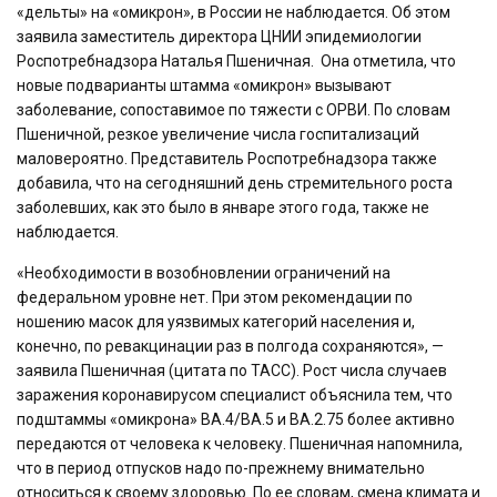
«дельты» на «омикрон», в России не наблюдается. Об этом
заявила заместитель директора ЦНИИ эпидемиологии
Роспотребнадзора Наталья Пшеничная. Она отметила, что
новые подварианты штамма «омикрон» вызывают
заболевание, сопоставимое по тяжести с ОРВИ. По словам
Пшеничной, резкое увеличение числа госпитализаций
маловероятно. Представитель Роспотребнадзора также
добавила, что на сегодняшний день стремительного роста
заболевших, как это было в январе этого года, также не
наблюдается.
«Необходимости в возобновлении ограничений на
федеральном уровне нет. При этом рекомендации по
ношению масок для уязвимых категорий населения и,
конечно, по ревакцинации раз в полгода сохраняются», —
заявила Пшеничная (цитата по ТАСС). Рост числа случаев
заражения коронавирусом специалист объяснила тем, что
подштаммы «омикрона» BA.4/BA.5 и BA.2.75 более активно
передаются от человека к человеку. Пшеничная напомнила,
что в период отпусков надо по-прежнему внимательно
относиться к своему здоровью. По ее словам, смена климата и