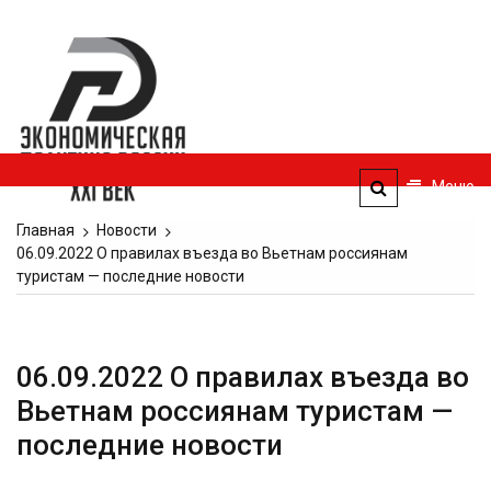
Перейти
к
Экономическая
содержимому
политика
России — XXI
век
Меню
ЭПР — 21 век
Главная
Новости
06.09.2022 О правилах въезда во Вьетнам россиянам
туристам — последние новости
06.09.2022 О правилах въезда во
Вьетнам россиянам туристам —
последние новости