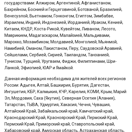
государствами: Алжиром, Аргентиной, Афганистаном,
Бахрейном, Боснией и Герцеговиной, Ботсваной, Бразилией,
Венесуэлой, Вьетнамом, Гонконгом, Египтом, Зимбабве,
Израилем, Индией, Индонезией, Иорданией, Ираком, Кенией,
Китаем, КНДР, Коста-Рикой, Кувейтом, Ливаном, Лесото,
Маврикием, Мадагаскаром, Малайзией, Мальдивами,
Марокко, Мозамбиком, Молдавией, Монголией, Мьянмой,
Намибией, Оманом, Пакистаном, Перу, Саудовской Аравией,
Сейшелами, Сербией, Сирией, Таиландом, Танзанией,
Тунисом, Турцией, Уругваем, Фиджи, Филиппинами, Шри-
Ланкой, Эфиопией, ЮАР и Ямайкой.
Данная информация необходима для жителей всех регионов
России: Адыгея, Алтай, Башкирия, Бурятия, Дагестан,
Ингушетия, КБР, Калмыкия, КЧР, Карелия, КОМИ, Крым, Марий
Эл, Мордовия, Саха (Якутия), Северная Осетия (Алания),
Татарстан, ТЫВА, Удмуртия, Хакасия, Чечня, Чувашия,
Алтайский Край, Забайкальский край, Камчатский край,
Краснодарский Край, Красноярский Край, Пермский Край,
Пермский Край, Приморский край, Ставропольский край,
Хабаровский край, Амурская область, Астраханская область,