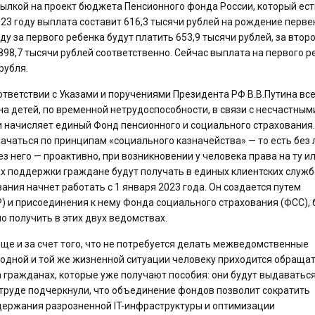
сылкой на проект бюджета Пенсионного фонда России, который ест
23 году выплата составит 616,3 тысячи рублей на рождение перве
оду за первого ребенка будут платить 653,9 тысячи рублей, за втор
 898,7 тысячи рублей соответственно. Сейчас выплата на первого р
рубля.
оответствии с Указами и поручениями Президента РФ В.В.Путина вс
 на детей, по временной нетрудоспособности, в связи с несчастным
 начисляет единый Фонд пенсионного и социального страхования.
ачаться по принципам «социального казначейства» — то есть без
ез него — проактивно, при возникновении у человека права на ту и
х поддержки граждане будут получать в единых клиентских служб
ния начнет работать с 1 января 2023 года. Он создается путем
 и присоединения к нему Фонда социального страхования (ФСС), 
о получить в этих двух ведомствах.
ще и за счет того, что не потребуется делать межведомственные
о одной и той же жизненной ситуации человеку приходится обращат
 гражданах, которые уже получают пособия: они будут выдаваться
труде подчеркнули, что объединение фондов позволит сократить
ддержания разрозненной IT-инфраструктуры и оптимизации