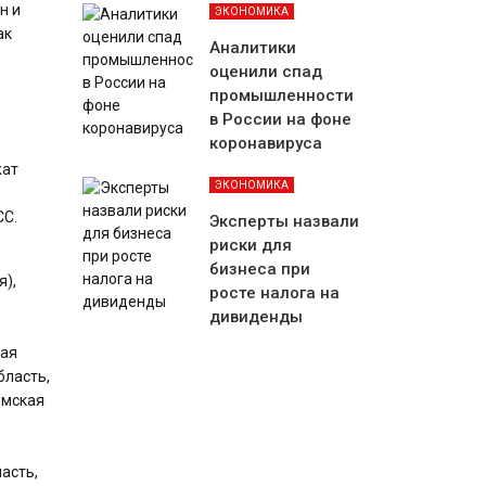
н и
ЭКОНОМИКА
ак
Аналитики
оценили спад
промышленности
в России на фоне
коронавируса
жат
ЭКОНОМИКА
СС.
Эксперты назвали
риски для
бизнеса при
я),
росте налога на
дивиденды
кая
бласть,
омская
асть,