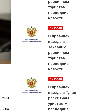
россиянам
туристам —
последние
новости
НОВОСТИ
О правилах
въезда в
Танзанию
россиянам
туристам —
последние
новости
НОВОСТИ
О правилах
въезда в Тунис
олжны
россиянам
уристам —
ала на
последние