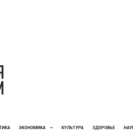
Экономическая
политика
России — XXI
век
ТИКА
ЭКОНОМИКА
КУЛЬТУРА
ЗДОРОВЬЕ
НАУ