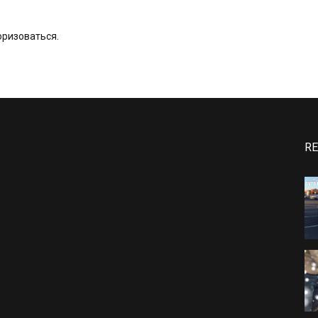
оризоваться
.
RE