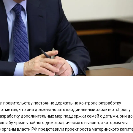
л правительству постоянно держать на контроле разработку
отметив, что они должны носить кардинальный характер. «Прошу
разработку дополнительных мер поддержки семей с детьми, они д
сштабу чрезвычайного демографического вызова, с которым мы
е органы власти РФ представили проект роста материнского капит