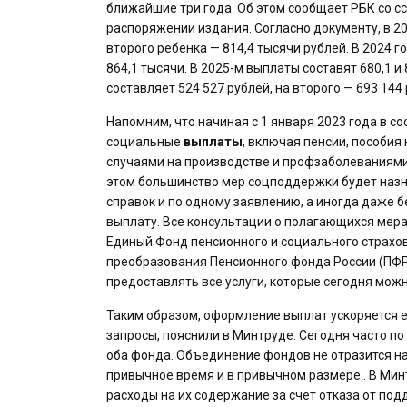
ближайшие три года. Об этом сообщает РБК со с
распоряжении издания. Согласно документу, в 20
второго ребенка — 814,4 тысячи рублей. В 2024 г
864,1 тысячи. В 2025-м выплаты составят 680,1 и
составляет 524 527 рублей, на второго — 693 144 
Напомним, что начиная с 1 января 2023 года в с
социальные
выплаты
, включая пенсии, пособия
случаями на производстве и профзаболеваниями
этом большинство мер соцподдержки будет назн
справок и по одному заявлению, а иногда даже б
выплату. Все консультации о полагающихся мера
Единый Фонд пенсионного и социального страхова
преобразования Пенсионного фонда России (ПФР)
предоставлять все услуги, которые сегодня можн
Таким образом, оформление выплат ускоряется е
запросы, пояснили в Минтруде. Сегодня часто п
оба фонда. Объединение фондов не отразится на
привычное время и в привычном размере . В Мин
расходы на их содержание за счет отказа от по