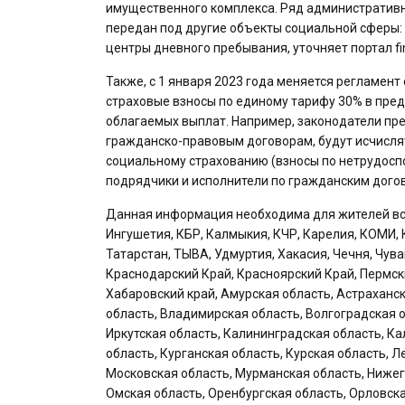
имущественного комплекса. Ряд административны
передан под другие объекты социальной сферы:
центры дневного пребывания, уточняет портал fi
Также, с 1 января 2023 года меняется регламен
страховые взносы по единому тарифу 30% в пред
облагаемых выплат. Например, законодатели пре
гражданско-правовым договорам, будут исчисля
социальному страхованию (взносы по нетрудоспо
подрядчики и исполнители по гражданским догов
Данная информация необходима для жителей всех
Ингушетия, КБР, Калмыкия, КЧР, Карелия, КОМИ, 
Татарстан, ТЫВА, Удмуртия, Хакасия, Чечня, Чув
Краснодарский Край, Красноярский Край, Пермск
Хабаровский край, Амурская область, Астраханск
область, Владимирская область, Волгоградская о
Иркутская область, Калининградская область, Ка
область, Курганская область, Курская область, 
Московская область, Мурманская область, Нижег
Омская область, Оренбургская область, Орловска