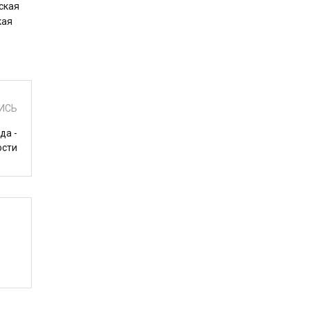
ская
кая
ИСЬ
да -
ости