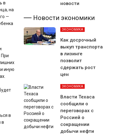
ь в
новости
нца, на
Новости экономики
ого —
ебенка
ЭКОНОМИКА
Как досрочный
е
выкуп транспорта
и
в лизинге
 При
позволит
 лишних
сдержать рост
ли иную
цен
ах.
ЭКОНОМИКА
будет
Власти Техаса
сообщили о
переговорах с
ься в
Россией о
 в
сокращении
добычи нефти