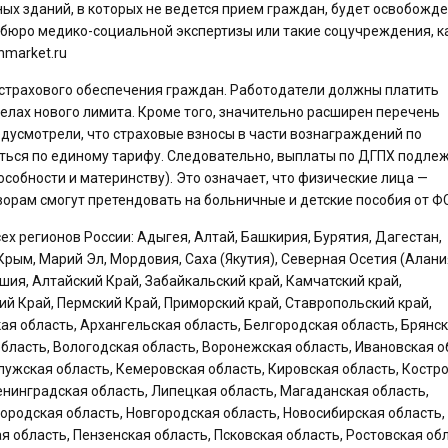
х зданий, в которых не ведется прием граждан, будет освобожде
 бюро медико-социальной экспертизы или такие соцучреждения, к
nmarket.ru
т страхового обеспечения граждан. Работодатели должны платить
елах нового лимита. Кроме того, значительно расширен перечень
дусмотрели, что страховые взносы в части вознаграждений по
ться по единому тарифу. Следовательно, выплаты по ДГПХ подле
собности и материнству). Это означает, что физические лица —
орам смогут претендовать на больничные и детские пособия от Ф
 регионов России: Адыгея, Алтай, Башкирия, Бурятия, Дагестан,
Крым, Марий Эл, Мордовия, Саха (Якутия), Северная Осетия (Алани
ашия, Алтайский Край, Забайкальский край, Камчатский край,
ий Край, Пермский Край, Приморский край, Ставропольский край,
ая область, Архангельская область, Белгородская область, Брянс
бласть, Вологодская область, Воронежская область, Ивановская о
лужская область, Кемеровская область, Кировская область, Костр
Ленинградская область, Липецкая область, Магаданская область,
ородская область, Новгородская область, Новосибирская область,
я область, Пензенская область, Псковская область, Ростовская обл