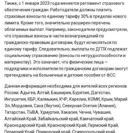
Также, с 1 января 2023 года меняется регламент страхового
обеспечения граждан. Работодатели должны платить
страховые взносы по единому тарифу 30% в пределах нового
лимита. Кроме того, значительно расширен перечень
облагаемых выплат. Например, законодатели предусмотрели,
что страховые взносы в части вознаграждений по
гражданско-правовым договорам, будут исчисляться по
единому тарифу. Следовательно, выплаты по ДГПХ подлежат
социальному страхованию (взносы по нетрудоспособности и
материнству). Это означает, что физические лица —
подрядчики и исполнители по гражданским договорам смогут
претендовать на больничные и детские пособия от ФСС.
Данная информация необходима для жителей всех регионов
России: Адыгея, Алтай, Башкирия, Бурятия, Дагестан,
Ингушетия, КБР, Калмыкия, КЧР, Карелия, КОМИ, Крым, Марий
Эл, Мордовия, Саха (Якутия), Северная Осетия (Алания),
Татарстан, ТЫВА, Удмуртия, Хакасия, Чечня, Чувашия,
Алтайский Край, Забайкальский край, Камчатский край,
Краснодарский Край, Красноярский Край, Пермский Край,
Пермский Край, Приморский край, Ставропольский край,