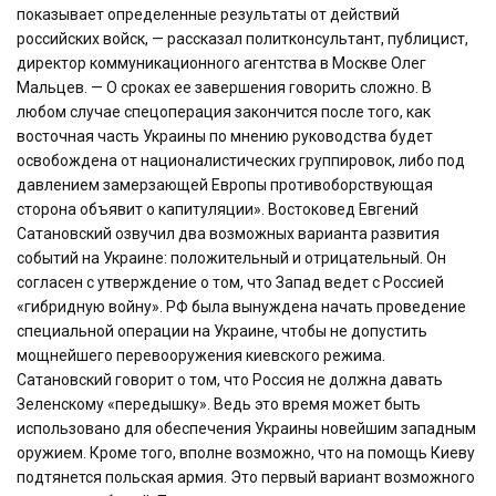
показывает определенные результаты от действий
российских войск, — рассказал политконсультант, публицист,
директор коммуникационного агентства в Москве Олег
Мальцев. — О сроках ее завершения говорить сложно. В
любом случае спецоперация закончится после того, как
восточная часть Украины по мнению руководства будет
освобождена от националистических группировок, либо под
давлением замерзающей Европы противоборствующая
сторона объявит о капитуляции». Востоковед Евгений
Сатановский озвучил два возможных варианта развития
событий на Украине: положительный и отрицательный. Он
согласен с утверждение о том, что Запад ведет с Россией
«гибридную войну». РФ была вынуждена начать проведение
специальной операции на Украине, чтобы не допустить
мощнейшего перевооружения киевского режима.
Сатановский говорит о том, что Россия не должна давать
Зеленскому «передышку». Ведь это время может быть
использовано для обеспечения Украины новейшим западным
оружием. Кроме того, вполне возможно, что на помощь Киеву
подтянется польская армия. Это первый вариант возможного