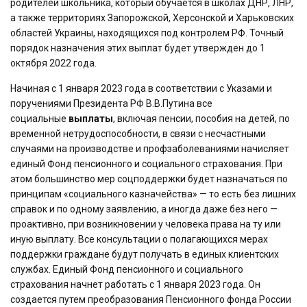
родителей школьника, который обучается в школах ДНР, ЛНР,
а также территориях Запорожской, Херсонской и Харьковских
областей Украины, находящихся под контролем РФ. Точный
порядок назначения этих выплат будет утвержден до 1
октября 2022 года.
Начиная с 1 января 2023 года в соответствии с Указами и
поручениями Президента РФ В.В.Путина все
социальные
выплаты
, включая пенсии, пособия на детей, по
временной нетрудоспособности, в связи с несчастными
случаями на производстве и профзаболеваниями начисляет
единый Фонд пенсионного и социального страхования. При
этом большинство мер соцподдержки будет назначаться по
принципам «социального казначейства» — то есть без лишних
справок и по одному заявлению, а иногда даже без него —
проактивно, при возникновении у человека права на ту или
иную выплату. Все консультации о полагающихся мерах
поддержки граждане будут получать в единых клиентских
службах. Единый Фонд пенсионного и социального
страхования начнет работать с 1 января 2023 года. Он
создается путем преобразования Пенсионного фонда России