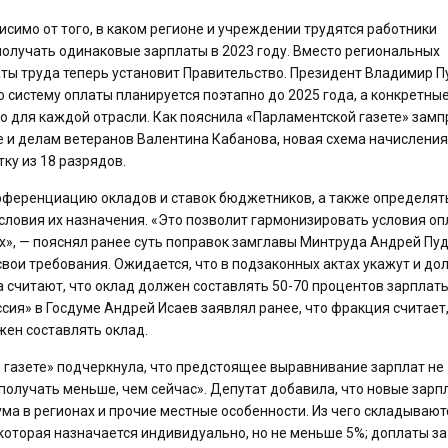
симо от того, в каком регионе и учреждении трудятся работники
олучать одинаковые зарплаты в 2023 году. Вместо региональных
ты труда теперь установит Правительство. Президент Владимир П
 систему оплаты планируется поэтапно до 2025 года, а конкретные
о для каждой отрасли. Как пояснила «Парламентской газете» зам
е и делам ветеранов Валентина Кабанова, новая схема начисления
ку из 18 разрядов.
ифференциацию окладов и ставок бюджетников, а также определят
ловия их назначения. «Это позволит гармонизировать условия о
х», — пояснял ранее суть поправок замглавы Минтруда Андрей Пуд
ои требования. Ожидается, что в подзаконных актах укажут и до
 считают, что оклад должен составлять 50-70 процентов зарплаты.
ия» в Госдуме Андрей Исаев заявлял ранее, что фракция считает,
ен составлять оклад.
 газете» подчеркнула, что предстоящее выравнивание зарплат не
 получать меньше, чем сейчас». Депутат добавила, что новые зарп
а в регионах и прочие местные особенности. Из чего складывают
оторая назначается индивидуально, но не меньше 5%; доплаты за