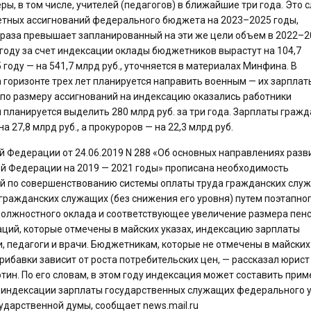
, в том числе, учителей (педагогов) в ближайшие три года. Это 
етных ассигнований федерального бюджета на 2023–2025 годы,
 раза превышает запланированный на эти же цели объем в 2022–2
3 году за счет индексации оклады бюджетников вырастут на 104,7
25 году — на 541,7 млрд руб., уточняется в материалах Минфина. В
горизонте трех лет планируется направить военным — их зарплат
 по размеру ассигнований на индексацию оказались работники
ланируется выделить 280 млрд руб. за три года. Зарплаты гражд
а 27,8 млрд руб., а прокуроров — на 22,3 млрд руб.
ой Федерации от 24.06.2019 N 288 «Об основных направлениях разв
й Федерации на 2019 — 2021 годы» прописана необходимость
ий по совершенствованию системы оплаты труда гражданских слу
ражданских служащих (без снижения его уровня) путем поэтапно
должностного оклада и соответствующее увеличение размера пенс
ций, которые отмечены в майских указах, индексацию зарплаты
ти, педагоги и врачи. Бюджетникам, которые не отмечены в майских
прибавки зависит от роста потребительских цен, — рассказал юрист
ин. По его словам, в этом году индексация может составить прим
б индексации зарплаты государственных служащих федерального 
сударственной думы, сообщает news.mail.ru