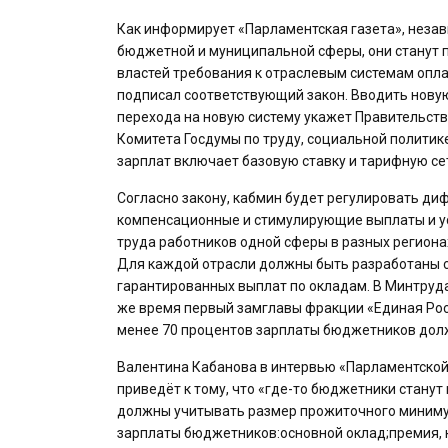
Как информирует «Парламентская газета», незави
бюджетной и муниципальной сферы, они станут п
властей требования к отраслевым системам опла
подписал соответствующий закон. Вводить новую
перехода на новую систему укажет Правительств
Комитета Госдумы по труду, социальной политик
зарплат включает базовую ставку и тарифную сет
Согласно закону, кабмин будет регулировать д
компенсационные и стимулирующие выплаты и ус
труда работников одной сферы в разных региона
Для каждой отрасли должны быть разработаны св
гарантированных выплат по окладам. В Минтруда
же время первый замглавы фракции «Единая Росс
менее 70 процентов зарплаты бюджетников долж
Валентина Кабанова в интервью «Парламентской
приведёт к тому, что «где-то бюджетники станут
должны учитывать размер прожиточного минимум
зарплаты бюджетников:основной оклад;премия, к