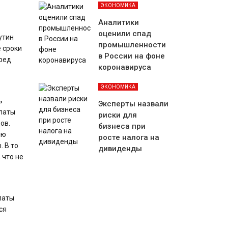
ЭКОНОМИКА
Аналитики
оценили спад
утин
промышленности
 сроки
в России на фоне
пред
коронавируса
ЭКОНОМИКА
ь
Эксперты назвали
платы
риски для
ов.
бизнеса при
лю
росте налога на
 В то
дивиденды
 что не
латы
ся