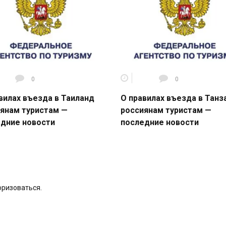
0
0
вилах въезда в Таиланд
О правилах въезда в Тан
янам туристам —
россиянам туристам —
дние новости
последние новости
оризоваться
.