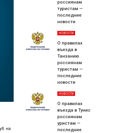
россиянам
туристам —
последние
новости
НОВОСТИ
О правилах
въезда в
Танзанию
россиянам
туристам —
последние
новости
НОВОСТИ
О правилах
въезда в Тунис
россиянам
уристам —
уб. на
последние