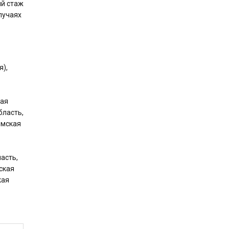
ый стаж
лучаях
я),
кая
бласть,
омская
асть,
ская
кая