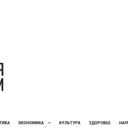
Экономическая
политика
России — XXI
век
ТИКА
ЭКОНОМИКА
КУЛЬТУРА
ЗДОРОВЬЕ
НАУ