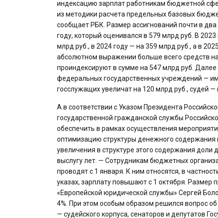
индексацию зарплат работникам бюджетной сферы
из методики расчета предельных базовых бюдж
сообщает РБК. Размер ассигнований почти в два
году, который оценивался в 579 млрд руб. В 202
млрд руб., в 2024 году — на 359 млрд руб., а в 20
абсолютном выражении больше всего средств на 
проиндексируют в сумме на 547 млрд руб. Далее
федеральных государственных учреждений — им п
госслужащих увеличат на 120 млрд руб., судей — н
А в соответствии с Указом Президента Российск
государственной гражданской службы Российско
обеспечить в рамках осуществления мероприят
оптимизацию структуры денежного содержания г
увеличения в структуре этого содержания доли 
выслугу лет. — Сотрудникам бюджетных организа
проводят с 1 января. К ним относятся, в частнос
указах, зарплату повышают с 1 октября. Размер 
«Европейской юридической службы» Сергей Болот
4%. При этом особым образом решился вопрос о
— судейского корпуса, сенаторов и депутатов Го