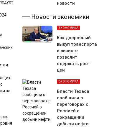
следует
новости
024
Новости экономики
ЭКОНОМИКА
ы
Как досрочный
выкуп транспорта
анских
в лизинге
позволит
сдержать рост
ития
цен
жащих
ЭКОНОМИКА
го
ии за
Власти Техаса
сообщили о
переговорах с
Россией о
ерно
сокращении
уровня
добычи нефти