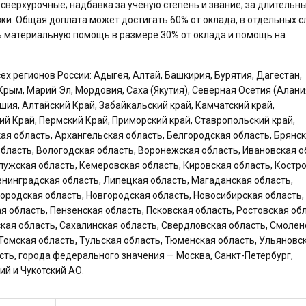
а сверхурочные; надбавка за учёную степень и звание; за длительн
ежи. Общая доплата может достигать 60% от оклада, в отдельных с
ь материальную помощь в размере 30% от оклада и помощь на
 регионов России: Адыгея, Алтай, Башкирия, Бурятия, Дагестан,
Крым, Марий Эл, Мордовия, Саха (Якутия), Северная Осетия (Алани
ашия, Алтайский Край, Забайкальский край, Камчатский край,
ий Край, Пермский Край, Приморский край, Ставропольский край,
ая область, Архангельская область, Белгородская область, Брянс
бласть, Вологодская область, Воронежская область, Ивановская о
лужская область, Кемеровская область, Кировская область, Костр
Ленинградская область, Липецкая область, Магаданская область,
ородская область, Новгородская область, Новосибирская область,
я область, Пензенская область, Псковская область, Ростовская обл
ская область, Сахалинская область, Свердловская область, Смолен
 Томская область, Тульская область, Тюменская область, Ульяновс
сть, города федерального значения — Москва, Санкт-Петербург,
ий и Чукотский АО.