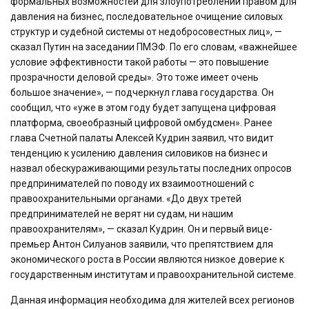
формальных возможностей для злоупотреблений правом для
давления на бизнес, последовательное очищение силовых
структур и судебной системы от недобросовестных лиц», —
сказал Путин на заседании ПМЭФ. По его словам, «важнейшее
условие эффективности такой работы — это повышение
прозрачности деловой среды». Это тоже имеет очень
большое значение», — подчеркнул глава государства. Он
сообщил, что «уже в этом году будет запущена цифровая
платформа, своеобразный цифровой омбудсмен». Ранее
глава Счетной палаты Алексей Кудрин заявил, что видит
тенденцию к усилению давления силовиков на бизнес и
назвал обескураживающими результаты последних опросов
предпринимателей по поводу их взаимоотношений с
правоохранительными органами. «До двух третей
предпринимателей не верят ни судам, ни нашим
правоохранителям», — сказал Кудрин. Он и первый вице-
премьер Антон Силуанов заявили, что препятствием для
экономического роста в России являются низкое доверие к
государственным институтам и правоохранительной системе.
Данная информация необходима для жителей всех регионов