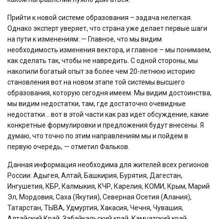
Прийти к новой системе образования – задача нелегкая.
Однако эксперт уверяет, что страна уже делает первые шаги
на пути к изменениям: — Главное, что мы видим
необходимость изменения вектора, и главное – мы понимаем,
как сделать так, чтобы не навредить. С одной стороны, мы
накопили богатый опыт за более чем 20-летнюю историю
становления вот на новом этапе той системы высшего
образования, которую сегодня имеем. Мы видим достоинства,
мы видим недостатки, там, где достаточно очевидные
недостатки… вот в этой части как раз идет обсуждение, какие
конкретные формулировки и предложения будут внесены. Я
думаю, что точно по этим направлениям мы и пойдем в
первую очередь, — отметил Фальков.
Данная информация необходима для жителей всех регионов
России: Адыгея, Алтай, Башкирия, Бурятия, Дагестан,
Ингушетия, КБР, Калмыкия, КЧР, Карелия, КОМИ, Крым, Марий
Эл, Мордовия, Саха (Якутия), Северная Осетия (Алания),
Татарстан, ТЫВА, Удмуртия, Хакасия, Чечня, Чувашия,
Алтайский Край, Забайкальский край, Камчатский край,