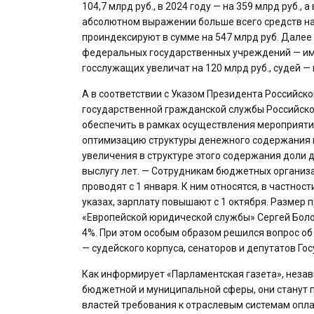
104,7 млрд руб., в 2024 году — на 359 млрд руб., 
абсолютном выражении больше всего средств на 
проиндексируют в сумме на 547 млрд руб. Далее
федеральных государственных учреждений — им п
госслужащих увеличат на 120 млрд руб., судей — н
А в соответствии с Указом Президента Российск
государственной гражданской службы Российско
обеспечить в рамках осуществления мероприят
оптимизацию структуры денежного содержания г
увеличения в структуре этого содержания доли 
выслугу лет. — Сотрудникам бюджетных организа
проводят с 1 января. К ним относятся, в частнос
указах, зарплату повышают с 1 октября. Размер 
«Европейской юридической службы» Сергей Болот
4%. При этом особым образом решился вопрос о
— судейского корпуса, сенаторов и депутатов Го
Как информирует «Парламентская газета», незави
бюджетной и муниципальной сферы, они станут п
властей требования к отраслевым системам опла