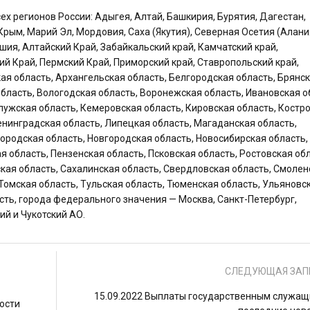
 регионов России: Адыгея, Алтай, Башкирия, Бурятия, Дагестан,
Крым, Марий Эл, Мордовия, Саха (Якутия), Северная Осетия (Алани
ашия, Алтайский Край, Забайкальский край, Камчатский край,
ий Край, Пермский Край, Приморский край, Ставропольский край,
ая область, Архангельская область, Белгородская область, Брянс
бласть, Вологодская область, Воронежская область, Ивановская о
лужская область, Кемеровская область, Кировская область, Костр
Ленинградская область, Липецкая область, Магаданская область,
ородская область, Новгородская область, Новосибирская область,
я область, Пензенская область, Псковская область, Ростовская обл
ская область, Сахалинская область, Свердловская область, Смолен
 Томская область, Тульская область, Тюменская область, Ульяновс
сть, города федерального значения — Москва, Санкт-Петербург,
ий и Чукотский АО.
СЛЕДУЮЩАЯ ЗАП
15.09.2022 Выплаты государственным служащ
вости