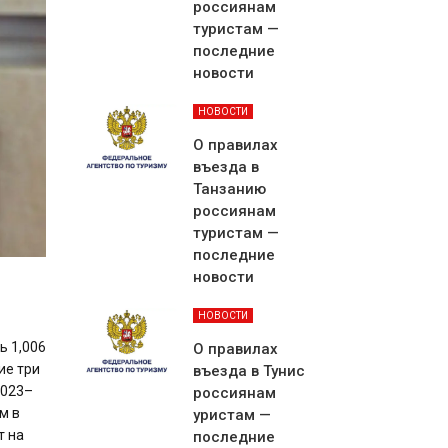
россиянам
туристам —
последние
новости
НОВОСТИ
О правилах
въезда в
Танзанию
россиянам
туристам —
последние
новости
НОВОСТИ
ь 1,006
О правилах
ие три
въезда в Тунис
2023–
россиянам
м в
уристам —
т на
последние