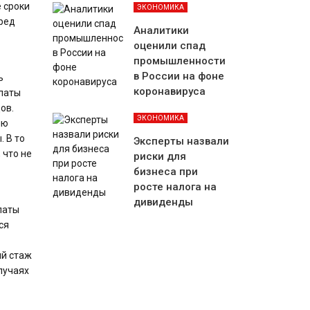
 сроки
ЭКОНОМИКА
пред
Аналитики
оценили спад
промышленности
в России на фоне
ь
коронавируса
платы
ов.
ЭКОНОМИКА
лю
 В то
Эксперты назвали
 что не
риски для
бизнеса при
росте налога на
дивиденды
латы
ся
ый стаж
лучаях