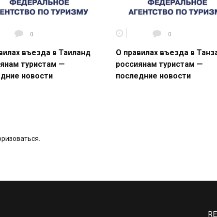
0
0
вилах въезда в Таиланд
О правилах въезда в Тан
янам туристам —
россиянам туристам —
дние новости
последние новости
оризоваться
.
RE