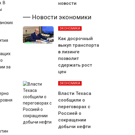
. В
новости
ы
Новости экономики
анских
ЭКОНОМИКА
Как досрочный
ития
выкуп транспорта
в лизинге
жащих
позволит
го
сдержать рост
ии за
цен
ЭКОНОМИКА
Власти Техаса
ерно
сообщили о
уровня
переговорах с
Россией о
сокращении
добычи нефти
утин