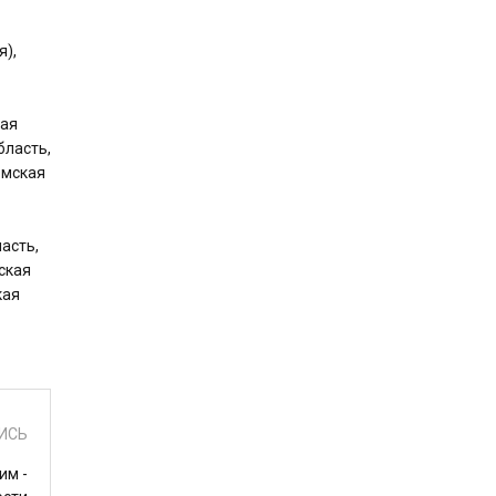
я),
кая
бласть,
омская
асть,
ская
кая
ИСЬ
им -