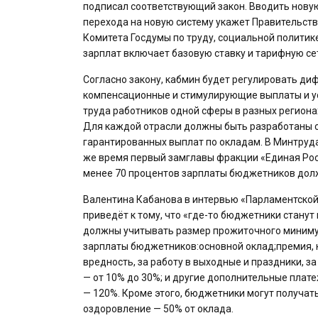
подписал соответствующий закон. Вводить новую
перехода на новую систему укажет Правительств
Комитета Госдумы по труду, социальной политик
зарплат включает базовую ставку и тарифную сет
Согласно закону, кабмин будет регулировать д
компенсационные и стимулирующие выплаты и ус
труда работников одной сферы в разных региона
Для каждой отрасли должны быть разработаны св
гарантированных выплат по окладам. В Минтруда
же время первый замглавы фракции «Единая Росс
менее 70 процентов зарплаты бюджетников долж
Валентина Кабанова в интервью «Парламентской
приведёт к тому, что «где-то бюджетники станут
должны учитывать размер прожиточного минимум
зарплаты бюджетников:основной оклад;премия, к
вредность, за работу в выходные и праздники, з
— от 10% до 30%; и другие дополнительные плат
— 120%. Кроме этого, бюджетники могут получат
оздоровление — 50% от оклада.