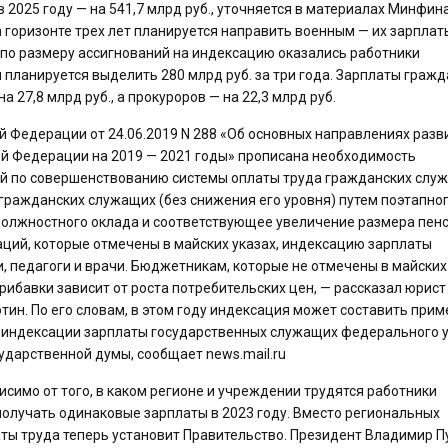
а в 2025 году — на 541,7 млрд руб., уточняется в материалах Минфина
горизонте трех лет планируется направить военным — их зарплат
 по размеру ассигнований на индексацию оказались работники
ланируется выделить 280 млрд руб. за три года. Зарплаты гражд
а 27,8 млрд руб., а прокуроров — на 22,3 млрд руб.
ой Федерации от 24.06.2019 N 288 «Об основных направлениях разв
й Федерации на 2019 — 2021 годы» прописана необходимость
ий по совершенствованию системы оплаты труда гражданских слу
ражданских служащих (без снижения его уровня) путем поэтапно
должностного оклада и соответствующее увеличение размера пенс
ций, которые отмечены в майских указах, индексацию зарплаты
ти, педагоги и врачи. Бюджетникам, которые не отмечены в майских
прибавки зависит от роста потребительских цен, — рассказал юрист
ин. По его словам, в этом году индексация может составить прим
б индексации зарплаты государственных служащих федерального 
сударственной думы, сообщает news.mail.ru
симо от того, в каком регионе и учреждении трудятся работники
олучать одинаковые зарплаты в 2023 году. Вместо региональных
ты труда теперь установит Правительство. Президент Владимир П