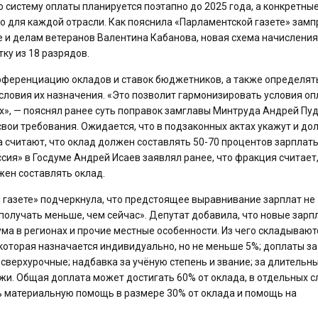
 систему оплаты планируется поэтапно до 2025 года, а конкретные
о для каждой отрасли. Как пояснила «Парламентской газете» зам
е и делам ветеранов Валентина Кабанова, новая схема начисления
ку из 18 разрядов.
ифференциацию окладов и ставок бюджетников, а также определят
ловия их назначения. «Это позволит гармонизировать условия о
х», — пояснял ранее суть поправок замглавы Минтруда Андрей Пуд
ои требования. Ожидается, что в подзаконных актах укажут и до
 считают, что оклад должен составлять 50-70 процентов зарплаты.
ия» в Госдуме Андрей Исаев заявлял ранее, что фракция считает,
ен составлять оклад.
 газете» подчеркнула, что предстоящее выравнивание зарплат не
 получать меньше, чем сейчас». Депутат добавила, что новые зарп
а в регионах и прочие местные особенности. Из чего складывают
оторая назначается индивидуально, но не меньше 5%; доплаты за
а сверхурочные; надбавка за учёную степень и звание; за длительн
ежи. Общая доплата может достигать 60% от оклада, в отдельных с
ь материальную помощь в размере 30% от оклада и помощь на