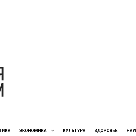
Экономическая
политика
России — XXI
век
ТИКА
ЭКОНОМИКА
КУЛЬТУРА
ЗДОРОВЬЕ
НАУ