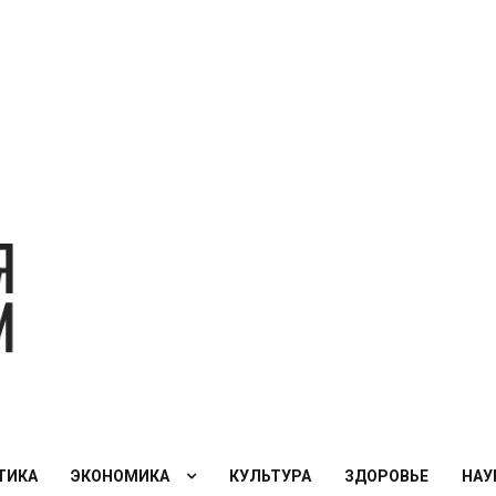
Экономическая
политика
России — XXI
век
ТИКА
ЭКОНОМИКА
КУЛЬТУРА
ЗДОРОВЬЕ
НАУ