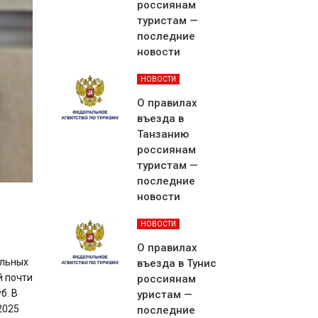
россиянам
туристам —
последние
новости
НОВОСТИ
О правилах
въезда в
Танзанию
россиянам
туристам —
последние
новости
НОВОСТИ
О правилах
ельных
въезда в Тунис
й почти
россиянам
б. В
уристам —
2025
последние