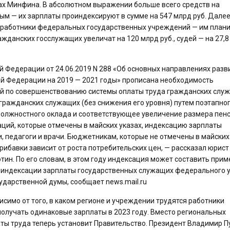
алах Минфина. В абсолютном выражении больше всего средств на
ным — их зарплаты проиндексируют в сумме на 547 млрд руб. Далее
 работники федеральных государственных учреждений — им план
ажданских госслужащих увеличат на 120 млрд руб., судей — на 27,
ой Федерации от 24.06.2019 N 288 «Об основных направлениях разв
й Федерации на 2019 — 2021 годы» прописана необходимость
ий по совершенствованию системы оплаты труда гражданских слу
ражданских служащих (без снижения его уровня) путем поэтапно
должностного оклада и соответствующее увеличение размера пенс
ций, которые отмечены в майских указах, индексацию зарплаты
ти, педагоги и врачи. Бюджетникам, которые не отмечены в майских
прибавки зависит от роста потребительских цен, — рассказал юрист
ин. По его словам, в этом году индексация может составить прим
б индексации зарплаты государственных служащих федерального 
сударственной думы, сообщает news.mail.ru
симо от того, в каком регионе и учреждении трудятся работники
олучать одинаковые зарплаты в 2023 году. Вместо региональных
ты труда теперь установит Правительство. Президент Владимир П