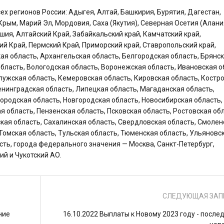
 регионов России: Адыгея, Алтай, Башкирия, Бурятия, Дагестан,
Крым, Марий Эл, Мордовия, Саха (Якутия), Северная Осетия (Алани
ашия, Алтайский Край, Забайкальский край, Камчатский край,
ий Край, Пермский Край, Приморский край, Ставропольский край,
ая область, Архангельская область, Белгородская область, Брянс
бласть, Вологодская область, Воронежская область, Ивановская о
лужская область, Кемеровская область, Кировская область, Костр
Ленинградская область, Липецкая область, Магаданская область,
ородская область, Новгородская область, Новосибирская область,
я область, Пензенская область, Псковская область, Ростовская обл
ская область, Сахалинская область, Свердловская область, Смолен
 Томская область, Тульская область, Тюменская область, Ульяновс
сть, города федерального значения — Москва, Санкт-Петербург,
ий и Чукотский АО.
СЛЕДУЮЩАЯ ЗАП
ние
16.10.2022 Выплаты к Новому 2023 году - после