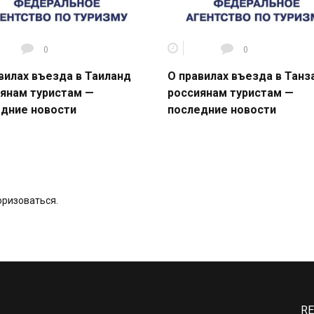
0
0
вилах въезда в Таиланд
О правилах въезда в Тан
янам туристам —
россиянам туристам —
дние новости
последние новости
оризоваться
.
RE