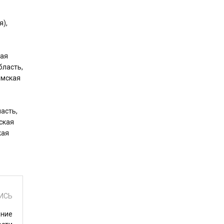
я),
кая
бласть,
омская
асть,
ская
кая
ИСЬ
дние