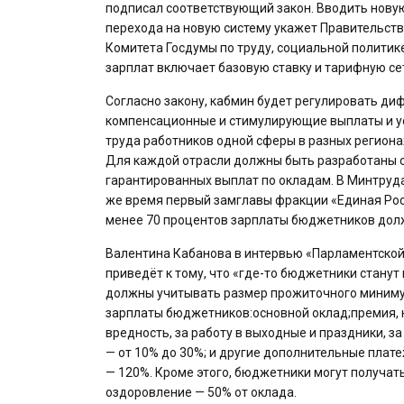
подписал соответствующий закон. Вводить новую
перехода на новую систему укажет Правительств
Комитета Госдумы по труду, социальной политик
зарплат включает базовую ставку и тарифную сет
Согласно закону, кабмин будет регулировать д
компенсационные и стимулирующие выплаты и ус
труда работников одной сферы в разных региона
Для каждой отрасли должны быть разработаны св
гарантированных выплат по окладам. В Минтруда
же время первый замглавы фракции «Единая Росс
менее 70 процентов зарплаты бюджетников долж
Валентина Кабанова в интервью «Парламентской
приведёт к тому, что «где-то бюджетники станут
должны учитывать размер прожиточного минимум
зарплаты бюджетников:основной оклад;премия, к
вредность, за работу в выходные и праздники, з
— от 10% до 30%; и другие дополнительные плат
— 120%. Кроме этого, бюджетники могут получат
оздоровление — 50% от оклада.