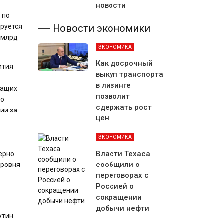
новости
 по
Новости экономики
ируется
8 млрд
ЭКОНОМИКА
Как досрочный
ития
выкуп транспорта
в лизинге
жащих
позволит
го
сдержать рост
ии за
цен
ЭКОНОМИКА
Власти Техаса
ерно
сообщили о
уровня
переговорах с
Россией о
сокращении
добычи нефти
утин