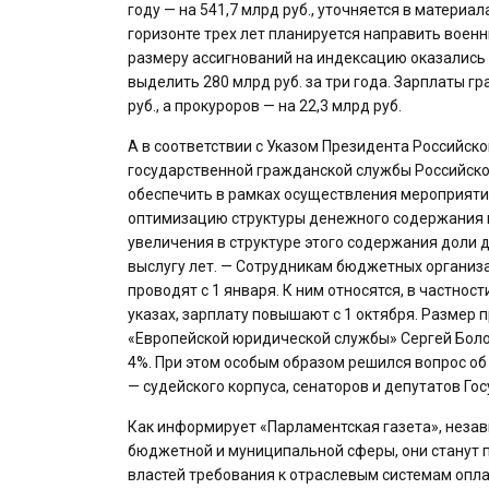
году — на 541,7 млрд руб., уточняется в матери
горизонте трех лет планируется направить воен
размеру ассигнований на индексацию оказались
выделить 280 млрд руб. за три года. Зарплаты гр
руб., а прокуроров — на 22,3 млрд руб.
А в соответствии с Указом Президента Российск
государственной гражданской службы Российско
обеспечить в рамках осуществления мероприят
оптимизацию структуры денежного содержания г
увеличения в структуре этого содержания доли 
выслугу лет. — Сотрудникам бюджетных организа
проводят с 1 января. К ним относятся, в частнос
указах, зарплату повышают с 1 октября. Размер 
«Европейской юридической службы» Сергей Болот
4%. При этом особым образом решился вопрос о
— судейского корпуса, сенаторов и депутатов Го
Как информирует «Парламентская газета», незави
бюджетной и муниципальной сферы, они станут п
властей требования к отраслевым системам опла