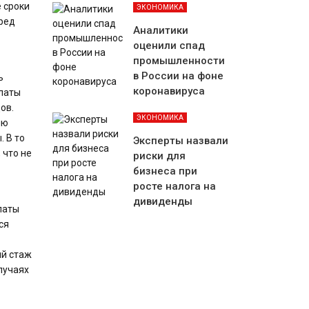
 сроки
ЭКОНОМИКА
пред
Аналитики
оценили спад
промышленности
в России на фоне
ь
коронавируса
платы
ов.
ЭКОНОМИКА
лю
 В то
Эксперты назвали
 что не
риски для
бизнеса при
росте налога на
дивиденды
латы
ся
ый стаж
лучаях