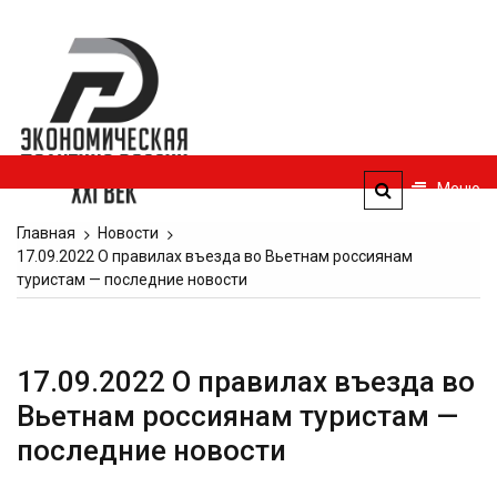
Перейти
к
Экономическая
содержимому
политика
России — XXI
век
Меню
ЭПР — 21 век
Главная
Новости
17.09.2022 О правилах въезда во Вьетнам россиянам
туристам — последние новости
17.09.2022 О правилах въезда во
Вьетнам россиянам туристам —
последние новости