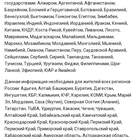
государствами: Алжиром, Аргентиной, Афганистаном,
Бахрейном, Боснией и Герцеговиной, Ботсваной, Бразилией,
Венесуэлой, Вьетнамом, Гонконгом, Египтом, Зимбабве,
Израилем, Индией, Индонезией, Иорданией, Ираком, Кенией,
Китаем, КНДР, Коста-Рикой, Кувейтом, Ливаном, Лесото,
Маврикием, Мадагаскаром, Малайзией, Мальдивами,
Марокко, Мозамбиком, Молдавией, Монголией, Мьянмой,
Намибией, Оманом, Пакистаном, Перу, Саудовской Аравией,
Сейшелами, Сербией, Сирией, Таиландом, Танзанией,
Тунисом, Турцией, Уругваем, Фиджи, Филиппинами, Шри-
Ланкой, Эфиопией, ЮАР и Ямайкой.
Данная информация необходима для жителей всех регионов
России: Адыгея, Алтай, Башкирия, Бурятия, Дагестан,
Ингушетия, КБР, Калмыкия, КЧР, Карелия, КОМИ, Крым, Марий
Эл, Мордовия, Саха (Якутия), Северная Осетия (Алания),
Татарстан, ТЫВА, Удмуртия, Хакасия, Чечня, Чувашия,
Алтайский Край, Забайкальский край, Камчатский край,
Краснодарский Край, Красноярский Край, Пермский Край,
Пермский Край, Приморский край, Ставропольский край,
Хабаровский край, Амурская область, Астраханская область,