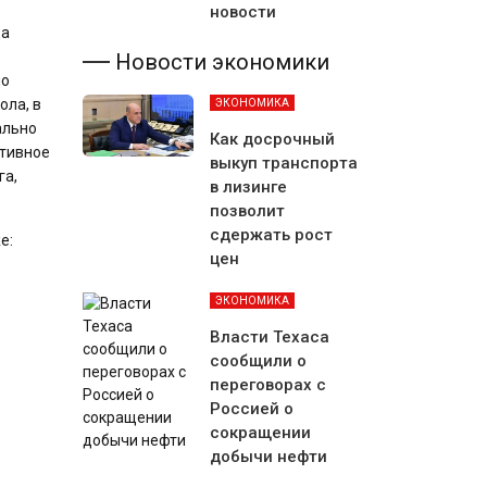
новости
да
Новости экономики
но
ола, в
ЭКОНОМИКА
ально
Как досрочный
ктивное
выкуп транспорта
га,
в лизинге
позволит
сдержать рост
е:
цен
ЭКОНОМИКА
Власти Техаса
сообщили о
переговорах с
Россией о
сокращении
добычи нефти