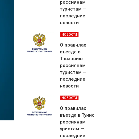
россиянам
туристам —
последние
новости
НОВОСТИ
О правилах
въезда в
Танзанию
россиянам
туристам —
последние
новости
НОВОСТИ
О правилах
въезда в Тунис
россиянам
уристам —
последние