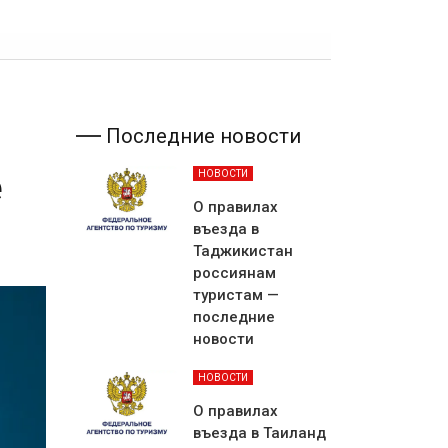
Последние новости
е
НОВОСТИ
О правилах
въезда в
Таджикистан
россиянам
туристам —
последние
новости
НОВОСТИ
О правилах
въезда в Таиланд