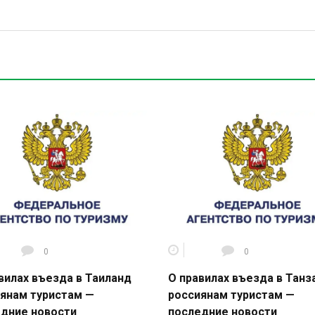
0
0
вилах въезда в Таиланд
О правилах въезда в Тан
янам туристам —
россиянам туристам —
дние новости
последние новости