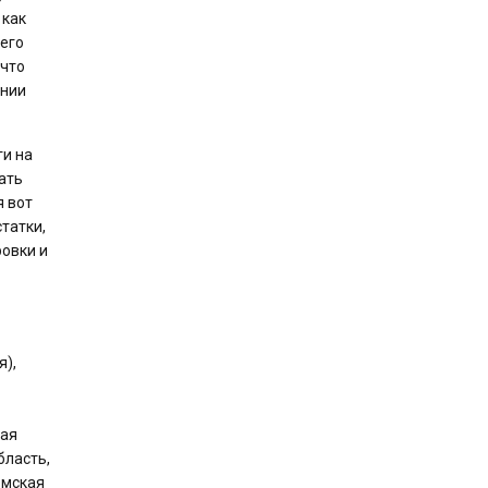
 как
щего
 что
ении
ги на
ать
я вот
татки,
ровки и
я),
кая
бласть,
омская