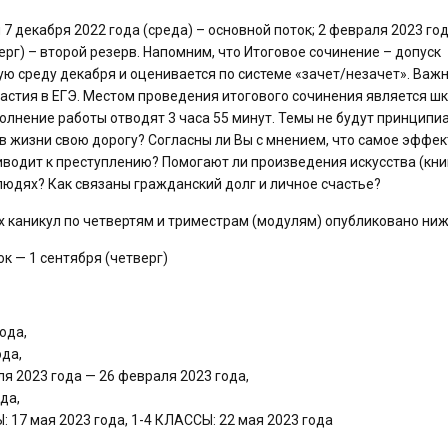
7 декабря 2022 года (среда) – основной поток; 2 февраля 2023 го
верг) – второй резерв. Напомним, что Итоговое сочинение – допуск
вую среду декабря и оценивается по системе «зачет/незачет». Важ
астия в ЕГЭ. Местом проведения итогового сочинения является шк
олнение работы отводят 3 часа 55 минут. Темы не будут принципи
 в жизни свою дорогу? Согласны ли Вы с мнением, что самое эффе
иводит к преступлению? Помогают ли произведения искусства (кни
людях? Как связаны гражданский долг и личное счастье?
х каникул по четвертям и триместрам (модулям) опубликовано ниж
к — 1 сентября (четверг)
ода,
ода,
2023 года — 26 февраля 2023 года,
да,
7 мая 2023 года, 1-4 КЛАССЫ: 22 мая 2023 года