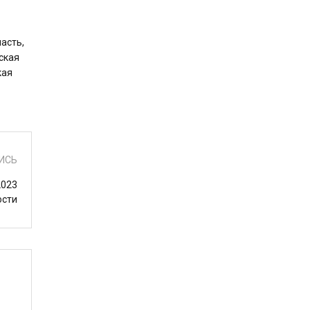
асть,
ская
кая
ИСЬ
2023
ости