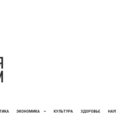
Экономическая
политика
России — XXI
век
ТИКА
ЭКОНОМИКА
КУЛЬТУРА
ЗДОРОВЬЕ
НАУ