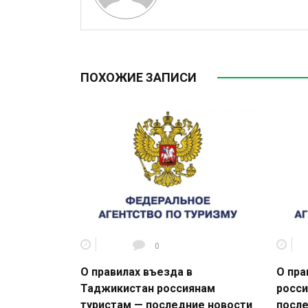
ПОХОЖИЕ ЗАПИСИ
0
О правилах въезда в
О пра
Таджикистан россиянам
росси
туристам — последние новости
после