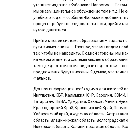
уточняет издание «Кубанские Новости». — Потом
мы знаем, длительное обсуждение там и т.д. Но 
учебного года, — сообщил Фальков и добавил, что
процесс требует последовательности, прийти к 
нужно двигаться.
Прийти к новой системе образования – задача не
пути к изменениям: — Главное, что мы видим нео
так, чтобы не навредить. С одной стороны, мы н
на новом этапе той системы высшего образовани
там, где достаточно очевидные недостатки… вот 
предложения будут внесены. Я думаю, что точно
Фальков.
Данная информация необходима для жителей всех
Ингушетия, КБР, Калмыкия, КЧР, Карелия, КОМИ, 
Татарстан, ТЫВА, Удмуртия, Хакасия, Чечня, Чув
Краснодарский Край, Красноярский Край, Пермск
Хабаровский край, Амурская область, Астраханск
область, Владимирская область, Волгоградская о
Иркутская область, Калининградская область, Ка