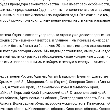
 будет процедура законотворчества… Она имеет свои особенности,
если наши предложения будут приняты, то, конечно, это со следую
 на изменения всей системы понадобятся годы. Это связано с тем,
которой можно только с полным пониманием того, в каком направл
легкая. Однако эксперт уверяет, что страна уже делает первые ша
бходимость изменения вектора, и главное – мы понимаем, как сдел
акопили богатый опыт за более чем 20-летнюю историю становлени
я, которую сегодня имеем. Мы видим достоинства, мы видим недос
в этой части как раз идет обсуждение, какие конкретные формули
 по этим направлениям мы и пойдем в первую очередь, — отметил
 регионов России: Адыгея, Алтай, Башкирия, Бурятия, Дагестан,
Крым, Марий Эл, Мордовия, Саха (Якутия), Северная Осетия (Алани
ашия, Алтайский Край, Забайкальский край, Камчатский край,
ий Край, Пермский Край, Приморский край, Ставропольский край,
ая область, Архангельская область, Белгородская область, Брянс
бласть, Вологодская область, Воронежская область, Ивановская о
лужская область, Кемеровская область, Кировская область, Костр