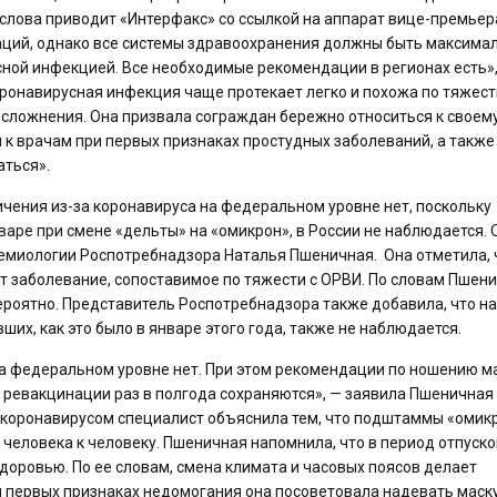
 слова приводит «Интерфакс» со ссылкой на аппарат вице-премьер
заций, однако все системы здравоохранения должны быть максима
ной инфекцией. Все необходимые рекомендации в регионах есть»
коронавирусная инфекция чаще протекает легко и похожа по тяжест
осложнения. Она призвала сограждан бережно относиться к своем
к врачам при первых признаках простудных заболеваний, а также
ться».
чения из-за коронавируса на федеральном уровне нет, поскольку
нваре при смене «дельты» на «омикрон», в России не наблюдается. 
емиологии Роспотребнадзора Наталья Пшеничная. Она отметила, 
заболевание, сопоставимое по тяжести с ОРВИ. По словам Пшени
роятно. Представитель Роспотребнадзора также добавила, что на
их, как это было в январе этого года, также не наблюдается.
а федеральном уровне нет. При этом рекомендации по ношению м
о ревакцинации раз в полгода сохраняются», — заявила Пшеничная
я коронавирусом специалист объяснила тем, что подштаммы «омик
т человека к человеку. Пшеничная напомнила, что в период отпуск
доровью. По ее словам, смена климата и часовых поясов делает
 первых признаках недомогания она посоветовала надевать маску