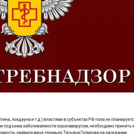
ина, локдауна и т.д.) властями в субъектах РФ пока не планируетс
адии подъема заболеваемости коронавирусом, необходимо принять 
емости, заявила вице-премьер Татьяна Голикова на заседании