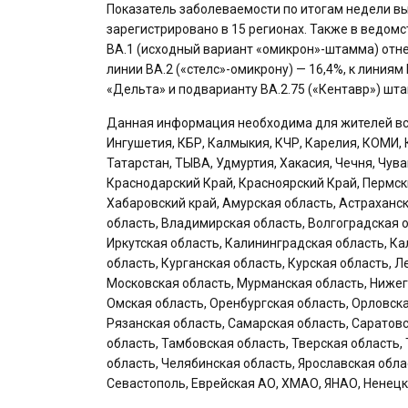
Показатель заболеваемости по итогам недели в
зарегистрировано в 15 регионах. Также в ведомс
BA.1 (исходный вариант «омикрон»-штамма) отне
линии BA.2 («стелс»-омикрону) — 16,4%, к линия
«Дельта» и подварианту BA.2.75 («Кентавр») шт
Данная информация необходима для жителей всех
Ингушетия, КБР, Калмыкия, КЧР, Карелия, КОМИ, 
Татарстан, ТЫВА, Удмуртия, Хакасия, Чечня, Чув
Краснодарский Край, Красноярский Край, Пермск
Хабаровский край, Амурская область, Астраханск
область, Владимирская область, Волгоградская о
Иркутская область, Калининградская область, Ка
область, Курганская область, Курская область, 
Московская область, Мурманская область, Нижег
Омская область, Оренбургская область, Орловска
Рязанская область, Самарская область, Саратов
область, Тамбовская область, Тверская область,
область, Челябинская область, Ярославская обла
Севастополь, Еврейская АО, ХМАО, ЯНАО, Ненецк