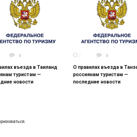
0
0
вилах въезда в Таиланд
О правилах въезда в Тан
янам туристам —
россиянам туристам —
дние новости
последние новости
оризоваться
.