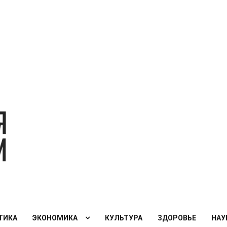
Экономическая
политика
России — XXI
век
ТИКА
ЭКОНОМИКА
КУЛЬТУРА
ЗДОРОВЬЕ
НАУ