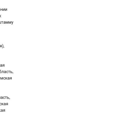
инии
к
 штамму
я),
кая
бласть,
омская
асть,
ская
кая