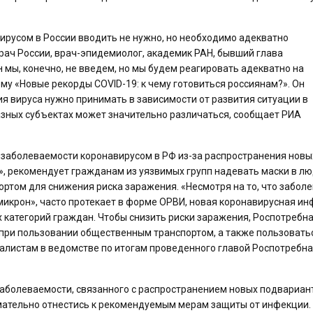
ирусом в России вводить не нужно, но необходимо адекватно
рач России, врач-эпидемиолог, академик РАН, бывший глава
мы, конечно, не введем, но мы будем реагировать адекватно на
му «Новые рекорды COVID-19: к чему готовиться россиянам?». Он
я вируса нужно принимать в зависимости от развития ситуации в
разных субъектах может значительно различаться, сообщает РИА
 заболеваемости коронавирусом в РФ из-за распространения новы
, рекомендует гражданам из уязвимых групп надевать маски в л
ртом для снижения риска заражения. «Несмотря на то, что заболе
крон», часто протекает в форме ОРВИ, новая коронавирусная ин
 категорий граждан. Чтобы снизить риски заражения, Роспотребн
 при пользовании общественным транспортом, а также пользовать
алистам в ведомстве по итогам проведенного главой Роспотребн
 заболеваемости, связанного с распространением новых подвариан
ательно отнестись к рекомендуемым мерам защиты от инфекции.