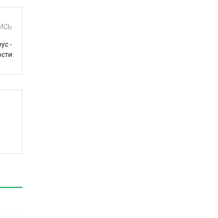
ИСЬ
ус -
ости