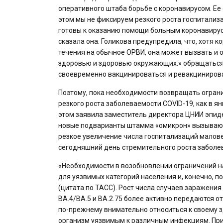
оперативного штаба борьбе с коронавирусом. Ее
этом мы не фиксируем резкого роста госпитали
готовы к оказанию помощи больным коронавирус
сказала она. Голикова предупредила, что, хотя 
течения на обычное ОРВИ, она может вызвать и 
здоровью и здоровью окружающих:» обращаться 
своевременно вакцинироваться и ревакцинирова
Поэтому, пока необходимости возвращать ограни
резкого роста заболеваемости COVID-19, как в я
этом заявила заместитель директора ЦНИИ эпид
новые подварианты штамма «омикрон» вызывают 
резкое увеличение числа госпитализаций малове
сегодняшний день стремительного роста заболевш
«Необходимости в возобновлении ограничений н
для уязвимых категорий населения и, конечно, п
(цитата по ТАСС). Рост числа случаев заражени
BA.4/BA.5 и BA.2.75 более активно передаются о
по-прежнему внимательно относиться к своему з
организм уязвимым к различным инфекциям. При