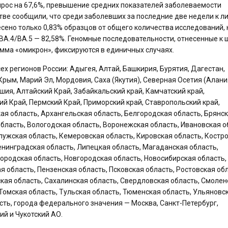
ырос на 67,6%, превышение средних показателей заболеваемости
тве сообщили, что среди заболевших за последние две недели к л
сено только 0,83% образцов от общего количества исследований, 
м BA.4/BA.5 — 82,58%. Геномные последовательности, отнесенные к
амма «омикрон», фиксируются в единичных случаях.
 регионов России: Адыгея, Алтай, Башкирия, Бурятия, Дагестан,
Крым, Марий Эл, Мордовия, Саха (Якутия), Северная Осетия (Алани
ашия, Алтайский Край, Забайкальский край, Камчатский край,
ий Край, Пермский Край, Приморский край, Ставропольский край,
ая область, Архангельская область, Белгородская область, Брянс
бласть, Вологодская область, Воронежская область, Ивановская о
лужская область, Кемеровская область, Кировская область, Костр
Ленинградская область, Липецкая область, Магаданская область,
ородская область, Новгородская область, Новосибирская область,
я область, Пензенская область, Псковская область, Ростовская обл
ская область, Сахалинская область, Свердловская область, Смолен
 Томская область, Тульская область, Тюменская область, Ульяновс
сть, города федерального значения — Москва, Санкт-Петербург,
ий и Чукотский АО.