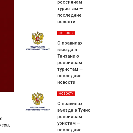
россиянам
туристам —
последние
новости
НОВОСТИ
О правилах
въезда в
Танзанию
россиянам
туристам —
последние
новости
НОВОСТИ
О правилах
въезда в Тунис
россиянам
я.
уристам —
меры,
последние