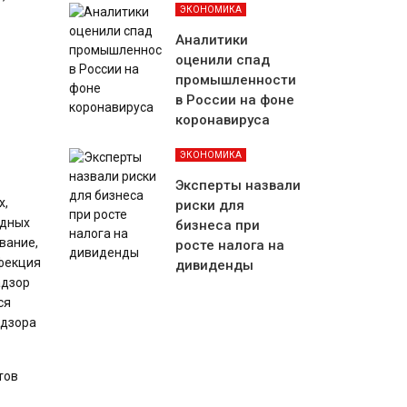
ЭКОНОМИКА
Аналитики
оценили спад
промышленности
в России на фоне
коронавируса
ЭКОНОМИКА
Эксперты назвали
х,
риски для
юдных
бизнеса при
вание,
росте налога на
фекция
дивиденды
адзор
ся
адзора
тов