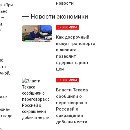
новости
а. «При
льно
Новости экономики
, —
и
ЭКОНОМИКА
у
Как досрочный
выкуп транспорта
в лизинге
позволит
Об
сдержать рост
что
цен
чной,
ЭКОНОМИКА
Власти Техаса
сообщили о
асок
переговорах с
Россией о
рона»
сокращении
ов надо
добычи нефти
,