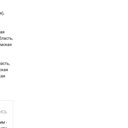
я),
кая
бласть,
омская
асть,
ская
кая
ИСЬ
им -