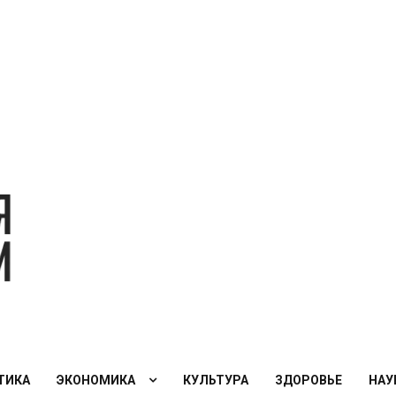
Экономическая
политика
России — XXI
век
ТИКА
ЭКОНОМИКА
КУЛЬТУРА
ЗДОРОВЬЕ
НАУ