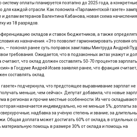
 систему оплаты планируется поэтапно до 2025 года, а конкретные
о для каждой отрасли. Как пояснила «Парламентской газете» зам
е и делам ветеранов Валентина Кабанова, новая схема начисления
ку из 18 разрядов.
ифференциацию окладов и ставок бюджетников, а также определят
ловия их назначения. «Это позволит гармонизировать условия о
х», — пояснял ранее суть поправок замглавы Минтруда Андрей Пуд
ои требования. Ожидается, что в подзаконных актах укажут и до
 считают, что оклад должен составлять 50-70 процентов зарплаты.
ия» в Госдуме Андрей Исаев заявлял ранее, что фракция считает,
ен составлять оклад.
 газете» подчеркнула, что предстоящее выравнивание зарплат не
 получать меньше, чем сейчас». Депутат добавила, что новые зарп
а в регионах и прочие местные особенности. Из чего складывают
оторая назначается индивидуально, но не меньше 5%; доплаты за
а сверхурочные; надбавка за учёную степень и звание; за длительн
ежи. Общая доплата может достигать 60% от оклада, в отдельных с
ь материальную помощь в размере 30% от оклада и помощь на