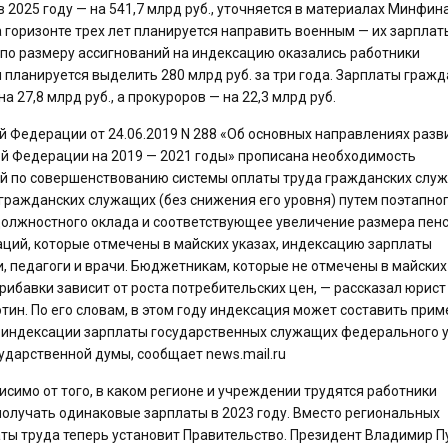
а в 2025 году — на 541,7 млрд руб., уточняется в материалах Минфина
горизонте трех лет планируется направить военным — их зарплат
 по размеру ассигнований на индексацию оказались работники
ланируется выделить 280 млрд руб. за три года. Зарплаты гражд
а 27,8 млрд руб., а прокуроров — на 22,3 млрд руб.
ой Федерации от 24.06.2019 N 288 «Об основных направлениях разв
й Федерации на 2019 — 2021 годы» прописана необходимость
ий по совершенствованию системы оплаты труда гражданских слу
ражданских служащих (без снижения его уровня) путем поэтапно
должностного оклада и соответствующее увеличение размера пенс
ций, которые отмечены в майских указах, индексацию зарплаты
ти, педагоги и врачи. Бюджетникам, которые не отмечены в майских
прибавки зависит от роста потребительских цен, — рассказал юрист
ин. По его словам, в этом году индексация может составить прим
б индексации зарплаты государственных служащих федерального 
сударственной думы, сообщает news.mail.ru
симо от того, в каком регионе и учреждении трудятся работники
олучать одинаковые зарплаты в 2023 году. Вместо региональных
ты труда теперь установит Правительство. Президент Владимир П