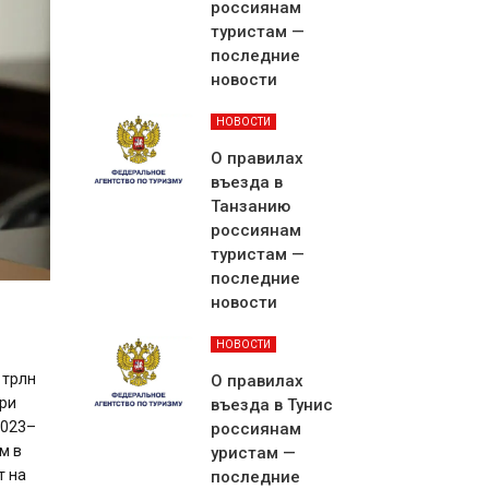
россиянам
туристам —
последние
новости
НОВОСТИ
О правилах
въезда в
Танзанию
россиянам
туристам —
последние
новости
НОВОСТИ
 трлн
О правилах
три
въезда в Тунис
2023–
россиянам
м в
уристам —
т на
последние