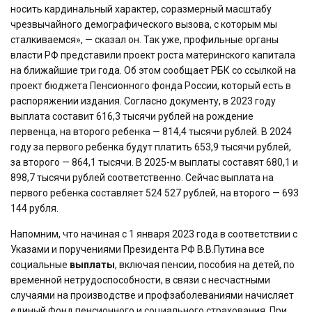
носить кардинальный характер, соразмерный масштабу
чрезвычайного демографического вызова, с которым мы
сталкиваемся», — сказал он. Так уже, профильные органы
власти РФ представили проект роста материнского капитала
на ближайшие три года. Об этом сообщает РБК со ссылкой на
проект бюджета Пенсионного фонда России, который есть в
распоряжении издания. Согласно документу, в 2023 году
выплата составит 616,3 тысячи рублей на рождение
первенца, на второго ребенка — 814,4 тысячи рублей. В 2024
году за первого ребенка будут платить 653,9 тысячи рублей,
за второго — 864,1 тысячи. В 2025-м выплаты составят 680,1 и
898,7 тысячи рублей соответственно. Сейчас выплата на
первого ребенка составляет 524 527 рублей, на второго — 693
144 рубля.
Напомним, что начиная с 1 января 2023 года в соответствии с
Указами и поручениями Президента РФ В.В.Путина все
социальные
выплаты
, включая пенсии, пособия на детей, по
временной нетрудоспособности, в связи с несчастными
случаями на производстве и профзаболеваниями начисляет
единый Фонд пенсионного и социального страхования. При