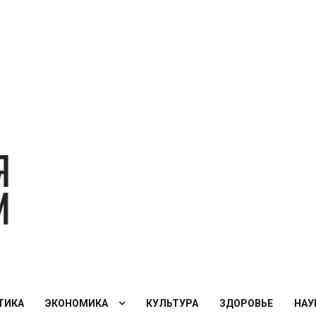
Экономическая
политика
России — XXI
век
ТИКА
ЭКОНОМИКА
КУЛЬТУРА
ЗДОРОВЬЕ
НАУ