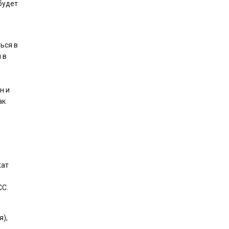
будет
ься в
 в
н и
ак
жат
СС.
я),