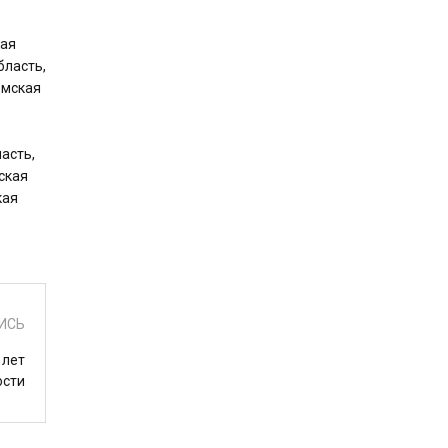
кая
бласть,
омская
асть,
ская
кая
ИСЬ
 лет
ости