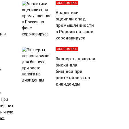
ЭКОНОМИКА
Аналитики
оценили спад
промышленности
в России на фоне
для
коронавируса
ЭКОНОМИКА
Эксперты назвали
риски для
к
бизнеса при
росте налога на
дивиденды
е
и
 При
 лишних
ли иную
ах.