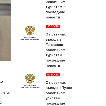
россиянам
туристам —
последние
новости
НОВОСТИ
О правилах
въезда в
Танзанию
россиянам
туристам —
последние
новости
НОВОСТИ
ом
О правилах
въезда в Тунис
ляется
россиянам
уристам —
й
последние