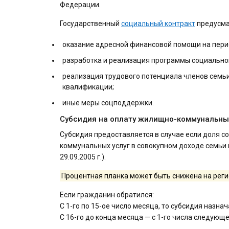
Федерации.
Государственный
социальный контракт
предусма
оказание адресной финансовой помощи на пери
разработка и реализация программы социально
реализация трудового потенциала членов семьи
квалификации;
иные меры соцподдержки.
Субсидия на оплату жилищно-коммунальных
Субсидия предоставляется в случае если доля с
коммунальных услуг в совокупном доходе семьи 
29.09.2005 г.).
Процентная планка может быть снижена на рег
Если гражданин обратился:
С 1-го по 15-ое число месяца, то субсидия назнач
С 16-го до конца месяца — с 1-го числа следую