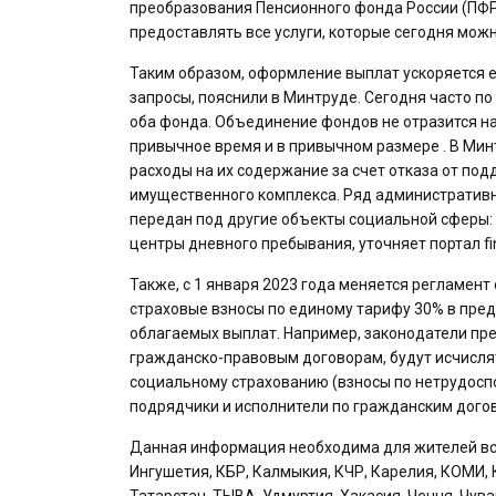
преобразования Пенсионного фонда России (ПФР)
предоставлять все услуги, которые сегодня можн
Таким образом, оформление выплат ускоряется е
запросы, пояснили в Минтруде. Сегодня часто п
оба фонда. Объединение фондов не отразится на
привычное время и в привычном размере . В Мин
расходы на их содержание за счет отказа от по
имущественного комплекса. Ряд административны
передан под другие объекты социальной сферы:
центры дневного пребывания, уточняет портал fi
Также, с 1 января 2023 года меняется регламен
страховые взносы по единому тарифу 30% в пред
облагаемых выплат. Например, законодатели пре
гражданско-правовым договорам, будут исчисля
социальному страхованию (взносы по нетрудоспо
подрядчики и исполнители по гражданским догов
Данная информация необходима для жителей всех
Ингушетия, КБР, Калмыкия, КЧР, Карелия, КОМИ, 