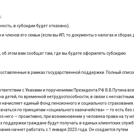
;
ость, в субсидии будет отказано);
членов его семьи (если вы ИП, то документы о налогах и сборах 
об этом вам сообщат там, где вы будете оформлять субсидию.
доставленные в рамках государственной поддержки. Полный списо
оответствии с Указами и поручениями Президента РФ В.В.Путина вс
 на детей, по временной нетрудоспособности, в связи с несчастным
 начисляет единый Фонд пенсионного и социального страхования.
ачаться по принципам «социального казначейства» — то есть без
ез него — проактивно, при возникновении у человека права на ту и
х поддержки граждане будут получать в единых клиентских служб
ния начнет работать с 1 января 2023 года. Он создается путем