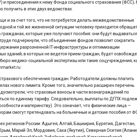
 и присоединения к нему Фонда социального страхования (ФСС), 
о получить в этих двух ведомствах.
ще и за счет того, что не потребуется делать межведомственные
о одной и той же жизненной ситуации человеку приходится обращат
 гражданах, которые уже получают пособия: они будут выдаваться
труде подчеркнули, что объединение фондов позволит сократить
ддержания разрозненной IT-инфраструктуры и оптимизации
х зданий, в которых не ведется прием граждан, будет освобожде
 бюро медико-социальной экспертизы или такие соцучреждения, к
nmarket.ru
т страхового обеспечения граждан. Работодатели должны платить
елах нового лимита. Кроме того, значительно расширен перечень
дусмотрели, что страховые взносы в части вознаграждений по
ться по единому тарифу. Следовательно, выплаты по ДГПХ подле
собности и материнству). Это означает, что физические лица —
орам смогут претендовать на больничные и детские пособия от Ф
 регионов России: Адыгея, Алтай, Башкирия, Бурятия, Дагестан,
Крым, Марий Эл, Мордовия, Саха (Якутия), Северная Осетия (Алани