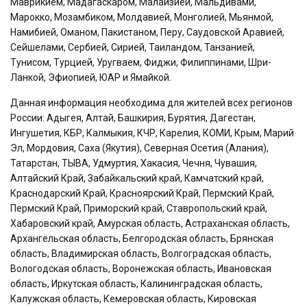
Маврикием, Мадагаскаром, Малайзией, Мальдивами,
Марокко, Мозамбиком, Молдавией, Монголией, Мьянмой,
Намибией, Оманом, Пакистаном, Перу, Саудовской Аравией,
Сейшелами, Сербией, Сирией, Таиландом, Танзанией,
Тунисом, Турцией, Уругваем, Фиджи, Филиппинами, Шри-
Ланкой, Эфиопией, ЮАР и Ямайкой.
Данная информация необходима для жителей всех регионов
России: Адыгея, Алтай, Башкирия, Бурятия, Дагестан,
Ингушетия, КБР, Калмыкия, КЧР, Карелия, КОМИ, Крым, Марий
Эл, Мордовия, Саха (Якутия), Северная Осетия (Алания),
Татарстан, ТЫВА, Удмуртия, Хакасия, Чечня, Чувашия,
Алтайский Край, Забайкальский край, Камчатский край,
Краснодарский Край, Красноярский Край, Пермский Край,
Пермский Край, Приморский край, Ставропольский край,
Хабаровский край, Амурская область, Астраханская область,
Архангельская область, Белгородская область, Брянская
область, Владимирская область, Волгоградская область,
Вологодская область, Воронежская область, Ивановская
область, Иркутская область, Калининградская область,
Калужская область, Кемеровская область, Кировская