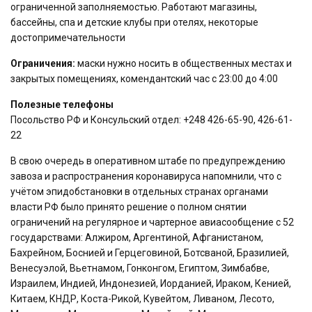
ограниченной заполняемостью. Работают магазины,
бассейны, спа и детские клубы при отелях, некоторые
достопримечательности
Ограничения:
маски нужно носить в общественных местах и
закрытых помещениях, комендантский час с 23:00 до 4:00
Полезные телефоны
Посольство РФ и Консульский отдел: +248 426-65-90, 426-61-
22
В свою очередь в оперативном штабе по предупреждению
завоза и распространения коронавируса напомнили, что с
учётом эпидобстановки в отдельных странах органами
власти РФ было принято решение о полном снятии
ограничений на регулярное и чартерное авиасообщение с 52
государствами: Алжиром, Аргентиной, Афганистаном,
Бахрейном, Боснией и Герцеговиной, Ботсваной, Бразилией,
Венесуэлой, Вьетнамом, Гонконгом, Египтом, Зимбабве,
Израилем, Индией, Индонезией, Иорданией, Ираком, Кенией,
Китаем, КНДР, Коста-Рикой, Кувейтом, Ливаном, Лесото,