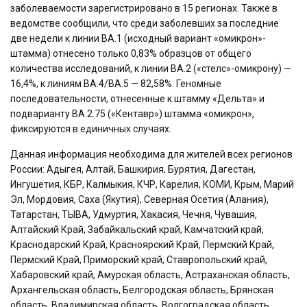
заболеваемости зарегистрировано в 15 регионах. Также в
ведомстве сообщили, что среди заболевших за последние
две недели к линии BA.1 (исходный вариант «омикрон»-
штамма) отнесено только 0,83% образцов от общего
количества исследований, к линии BA.2 («стелс»-омикрону) —
16,4%, к линиям BA.4/BA.5 — 82,58%. Геномные
последовательности, отнесенные к штамму «Дельта» и
подварианту BA.2.75 («Кентавр») штамма «омикрон»,
фиксируются в единичных случаях.
Данная информация необходима для жителей всех регионов
России: Адыгея, Алтай, Башкирия, Бурятия, Дагестан,
Ингушетия, КБР, Калмыкия, КЧР, Карелия, КОМИ, Крым, Марий
Эл, Мордовия, Саха (Якутия), Северная Осетия (Алания),
Татарстан, ТЫВА, Удмуртия, Хакасия, Чечня, Чувашия,
Алтайский Край, Забайкальский край, Камчатский край,
Краснодарский Край, Красноярский Край, Пермский Край,
Пермский Край, Приморский край, Ставропольский край,
Хабаровский край, Амурская область, Астраханская область,
Архангельская область, Белгородская область, Брянская
область, Владимирская область, Волгоградская область,