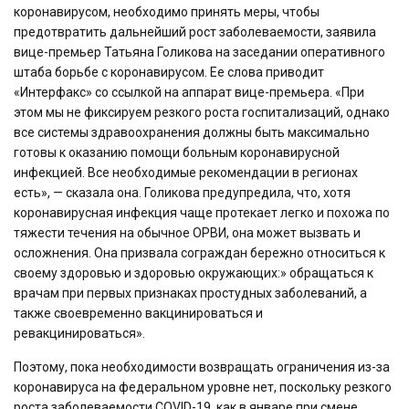
коронавирусом, необходимо принять меры, чтобы
предотвратить дальнейший рост заболеваемости, заявила
вице-премьер Татьяна Голикова на заседании оперативного
штаба борьбе с коронавирусом. Ее слова приводит
«Интерфакс» со ссылкой на аппарат вице-премьера. «При
этом мы не фиксируем резкого роста госпитализаций, однако
все системы здравоохранения должны быть максимально
готовы к оказанию помощи больным коронавирусной
инфекцией. Все необходимые рекомендации в регионах
есть», — сказала она. Голикова предупредила, что, хотя
коронавирусная инфекция чаще протекает легко и похожа по
тяжести течения на обычное ОРВИ, она может вызвать и
осложнения. Она призвала сограждан бережно относиться к
своему здоровью и здоровью окружающих:» обращаться к
врачам при первых признаках простудных заболеваний, а
также своевременно вакцинироваться и
ревакцинироваться».
Поэтому, пока необходимости возвращать ограничения из-за
коронавируса на федеральном уровне нет, поскольку резкого
роста заболеваемости COVID-19, как в январе при смене