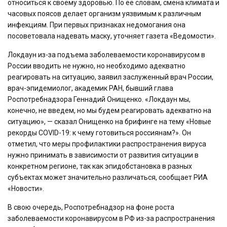
относиться к своему здоровью. По ее словам, смена климата и
часовых поясов делает организм уязвимым к различным
инфекциям. При первых признаках недомогания она
посоветовала надевать маску, уточняет газета «Ведомости».
Локдаун из-за подъема заболеваемости коронавирусом в
России вводить не нужно, но необходимо адекватно
реагировать на ситуацию, заявил заслуженный врач России,
врач-эпидемиолог, академик РАН, бывший глава
Роспотребнадзора Геннадий Онищенко. «Локдаун мы,
конечно, не введем, но мы будем реагировать адекватно на
ситуацию», — сказал Онищенко на брифинге на тему «Новые
рекорды COVID-19: к чему готовиться россиянам?». Он
отметил, что меры профилактики распространения вируса
нужно принимать в зависимости от развития ситуации в
конкретном регионе, так как эпидобстановка в разных
субъектах может значительно различаться, сообщает РИА
«Новости».
В свою очередь, Роспотребнадзор на фоне роста
заболеваемости коронавирусом в РФ из-за распространения