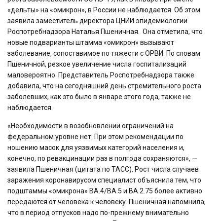
«дельты» на «омикрон», в России не наблюдается. Об этом
заявила заместитель директора ЦНИИ эпидемиологии
Роспотребнадзора Наталья Пшеничная. Она отметила, что
новые подварианты штамма «омикрон» вызывают
заболевание, сопоставимое по тяжести с ОРВИ. По словам
Пшеничной, резкое увеличение числа госпитализаций
маловероятно. Представитель Роспотребнадзора также
добавила, что на сегодняшний день стремительного роста
заболевших, как это было в январе этого года, также не
наблюдается.
«Необходимости в возобновлении ограничений на
федеральном уровне нет. При этом рекомендации по
ношению масок для уязвимых категорий населения и,
конечно, по ревакцинации раз в полгода сохраняются», —
заявила Пшеничная (цитата по ТАСС). Рост числа случаев
заражения коронавирусом специалист объяснила тем, что
подштаммы «омикрона» BA.4/BA.5 и BA.2.75 более активно
передаются от человека к человеку. Пшеничная напомнила,
что в период отпусков надо по-прежнему внимательно