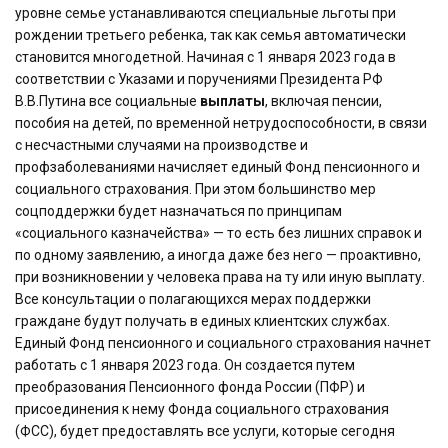
уровне семье устанавливаются специальные льготы при
рождении третьего ребенка, так как семья автоматически
становится многодетной. Начиная с 1 января 2023 года в
соответствии с Указами и поручениями Президента РФ
В.В.Путина все социальные
выплаты
, включая пенсии,
пособия на детей, по временной нетрудоспособности, в связи
с несчастными случаями на производстве и
профзаболеваниями начисляет единый Фонд пенсионного и
социального страхования. При этом большинство мер
соцподдержки будет назначаться по принципам
«социального казначейства» — то есть без лишних справок и
по одному заявлению, а иногда даже без него — проактивно,
при возникновении у человека права на ту или иную выплату.
Все консультации о полагающихся мерах поддержки
граждане будут получать в единых клиентских службах.
Единый Фонд пенсионного и социального страхования начнет
работать с 1 января 2023 года. Он создается путем
преобразования Пенсионного фонда России (ПФР) и
присоединения к нему Фонда социального страхования
(ФСС), будет предоставлять все услуги, которые сегодня