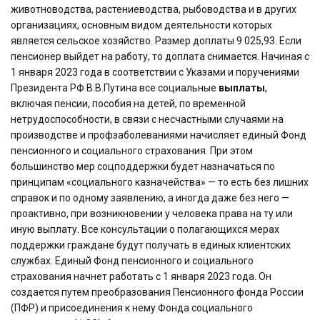
животноводства, растениеводства, рыбоводства и в других
организациях, основным видом деятельности которых
является сельское хозяйство. Размер доплаты 9 025,93. Если
пенсионер выйдет на работу, то доплата снимается. Начиная с
1 января 2023 года в соответствии с Указами и поручениями
Президента РФ В.В.Путина все социальные
выплаты
,
включая пенсии, пособия на детей, по временной
нетрудоспособности, в связи с несчастными случаями на
производстве и профзаболеваниями начисляет единый Фонд
пенсионного и социального страхования. При этом
большинство мер соцподдержки будет назначаться по
принципам «социального казначейства» — то есть без лишних
справок и по одному заявлению, а иногда даже без него —
проактивно, при возникновении у человека права на ту или
иную выплату. Все консультации о полагающихся мерах
поддержки граждане будут получать в единых клиентских
службах. Единый Фонд пенсионного и социального
страхования начнет работать с 1 января 2023 года. Он
создается путем преобразования Пенсионного фонда России
(ПФР) и присоединения к нему Фонда социального