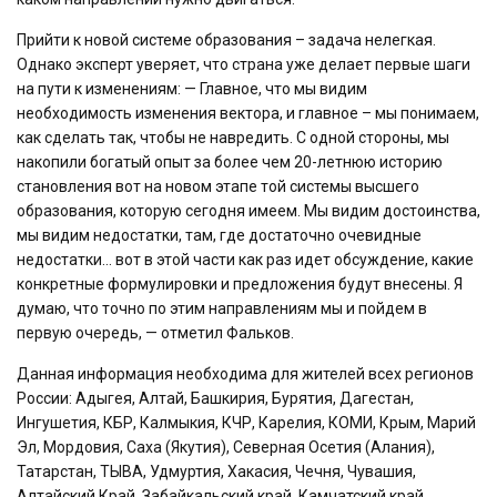
Прийти к новой системе образования – задача нелегкая.
Однако эксперт уверяет, что страна уже делает первые шаги
на пути к изменениям: — Главное, что мы видим
необходимость изменения вектора, и главное – мы понимаем,
как сделать так, чтобы не навредить. С одной стороны, мы
накопили богатый опыт за более чем 20-летнюю историю
становления вот на новом этапе той системы высшего
образования, которую сегодня имеем. Мы видим достоинства,
мы видим недостатки, там, где достаточно очевидные
недостатки… вот в этой части как раз идет обсуждение, какие
конкретные формулировки и предложения будут внесены. Я
думаю, что точно по этим направлениям мы и пойдем в
первую очередь, — отметил Фальков.
Данная информация необходима для жителей всех регионов
России: Адыгея, Алтай, Башкирия, Бурятия, Дагестан,
Ингушетия, КБР, Калмыкия, КЧР, Карелия, КОМИ, Крым, Марий
Эл, Мордовия, Саха (Якутия), Северная Осетия (Алания),
Татарстан, ТЫВА, Удмуртия, Хакасия, Чечня, Чувашия,
Алтайский Край, Забайкальский край, Камчатский край,