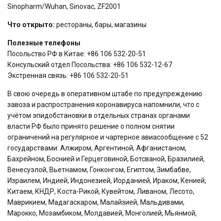
Sinopharm/Wuhan, Sinovac, ZF2001
Что открыто:
рестораны, бары, магазины
Полезные телефоны
Посольство РФ в Китае: +86 106 532-20-51
Консульский отдел Посольства: +86 106 532-12-67
Экстренная связь: +86 106 532-20-51
В свою очередь в оперативном штабе по предупреждению
завоза и распространения коронавируса напомнили, что с
учётом эпидобстановки в отдельных странах органами
власти РФ было принято решение о полном снятии
ограничений на регулярное и чартерное авиасообщение с 52
государствами: Алжиром, Аргентиной, Афганистаном,
Бахрейном, Боснией и Герцеговиной, Ботсваной, Бразилией,
Венесуэлой, Вьетнамом, Гонконгом, Египтом, Зимбабве,
Израилем, Индией, Индонезией, Иорданией, Ираком, Кенией,
Китаем, КНДР, Коста-Рикой, Кувейтом, Ливаном, Лесото,
Маврикием, Мадагаскаром, Малайзией, Мальдивами,
Марокко, Мозамбиком, Молдавией, Монголией, Мьянмой,