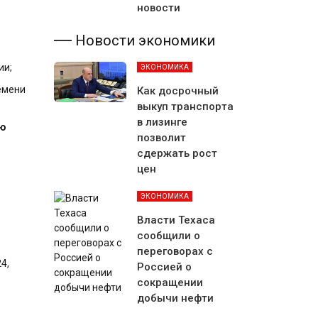
новости
Новости экономики
ии;
ЭКОНОМИКА
емени
Как досрочный
выкуп транспорта
в лизинге
ию
позволит
сдержать рост
цен
ЭКОНОМИКА
Власти Техаса
сообщили о
переговорах с
4,
Россией о
сокращении
добычи нефти