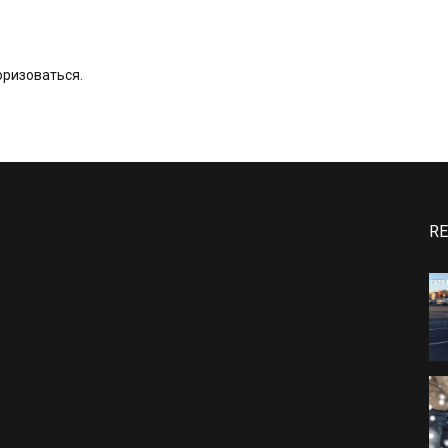
оризоваться
.
RE