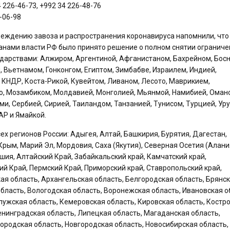
226-46-73, +992 34 226-48-76
-06-98
еждению завоза и распространения коронавируса напомнили, что
анами власти РФ было принято решение о полном снятии ограниче
ударствами: Алжиром, Аргентиной, Афганистаном, Бахрейном, Босн
, Вьетнамом, Гонконгом, Египтом, Зимбабве, Израилем, Индией,
 КНДР, Коста-Рикой, Кувейтом, Ливаном, Лесото, Маврикием,
, Мозамбиком, Молдавией, Монголией, Мьянмой, Намибией, Оман
и, Сербией, Сирией, Таиландом, Танзанией, Тунисом, Турцией, Ур
Р и Ямайкой.
 регионов России: Адыгея, Алтай, Башкирия, Бурятия, Дагестан,
Крым, Марий Эл, Мордовия, Саха (Якутия), Северная Осетия (Алани
ашия, Алтайский Край, Забайкальский край, Камчатский край,
ий Край, Пермский Край, Приморский край, Ставропольский край,
ая область, Архангельская область, Белгородская область, Брянс
бласть, Вологодская область, Воронежская область, Ивановская о
лужская область, Кемеровская область, Кировская область, Костр
Ленинградская область, Липецкая область, Магаданская область,
ородская область, Новгородская область, Новосибирская область,