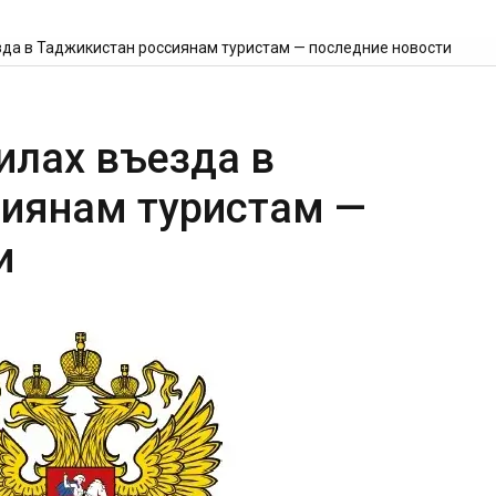
зда в Таджикистан россиянам туристам — последние новости
илах въезда в
иянам туристам —
и