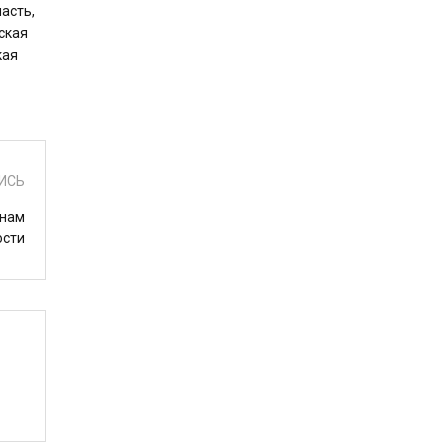
асть,
ская
кая
ИСЬ
янам
ости