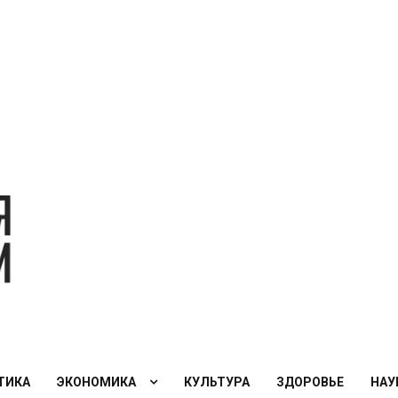
Экономическая
политика
России — XXI
век
ТИКА
ЭКОНОМИКА
КУЛЬТУРА
ЗДОРОВЬЕ
НАУ