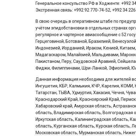
Генеральное консульство РФ в Ходженте: +992 34 
Экстренная связь: +992 92 770-74-52, +992 34 226
В свою очередь в оперативном штабе по предупр
учётом эпидобстановки в отдельных странах орг
регулярное и чартерное авиасообщение с 52 гос
Герцеговиной, Ботсваной, Бразилией, Венесуэлой
Индонезией, Иорданией, Ираком, Кенией, Китаем,
Мадагаскаром, Малайзией, Мальдивами, Марокко
Пакистаном, Перу, Саудовской Аравией, Сейшелам
Фиджи, Филиппинами, Шри-Ланкой, Эфиопией, ЮА
Данная информация необходима для жителей всех
Ингушетия, КБР, Калмыкия, КЧР, Карелия, КОМИ, 
Татарстан, ТЫВА, Удмуртия, Хакасия, Чечня, Чув
Краснодарский Край, Красноярский Край, Пермск
Хабаровский край, Амурская область, Астраханск
область, Владимирская область, Волгоградская о
Иркутская область, Калининградская область, Ка
область, Курганская область, Курская область, 
Московская область, Мурманская область, Нижег