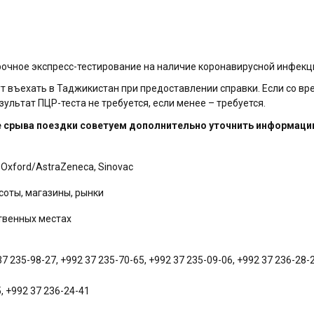
очное экспресс-тестирование на наличие коронавирусной инфекц
 въехать в Таджикистан при предоставлении справки. Если со вр
ультат ПЦР-теста не требуется, если менее – требуется.
е срыва поездки советуем дополнительно уточнить информац
 Oxford/AstraZeneca, Sinovac
соты, магазины, рынки
твенных местах
235-98-27, +992 37 235-70-65, +992 37 235-09-06, +992 37 236-28-2
, +992 37 236-24-41