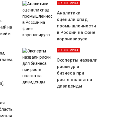
ЭКОНОМИКА
Аналитики
оценили спад
 с
промышленности
ний на
в России на фоне
ией и
коронавируса
ЭКОНОМИКА
ом,
угваем,
Эксперты назвали
риски для
бизнеса при
росте налога на
я),
дивиденды
кая
бласть,
омская