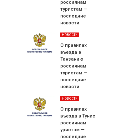
россиянам
туристам —
последние
новости
НОВОСТИ
О правилах
въезда в
Танзанию
россиянам
туристам —
последние
новости
НОВОСТИ
О правилах
въезда в Тунис
россиянам
уристам —
последние