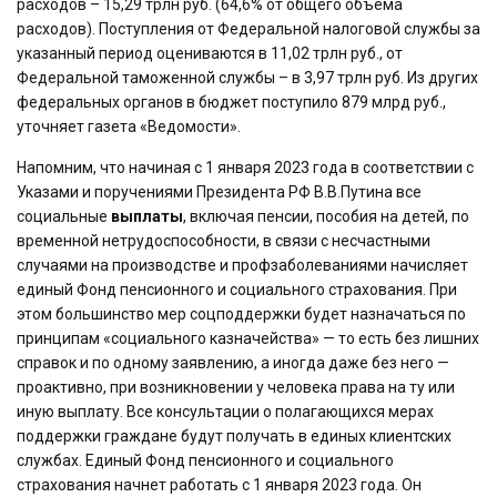
расходов – 15,29 трлн руб. (64,6% от общего объема
расходов). Поступления от Федеральной налоговой службы за
указанный период оцениваются в 11,02 трлн руб., от
Федеральной таможенной службы – в 3,97 трлн руб. Из других
федеральных органов в бюджет поступило 879 млрд руб.,
уточняет газета «Ведомости».
Напомним, что начиная с 1 января 2023 года в соответствии с
Указами и поручениями Президента РФ В.В.Путина все
социальные
выплаты
, включая пенсии, пособия на детей, по
временной нетрудоспособности, в связи с несчастными
случаями на производстве и профзаболеваниями начисляет
единый Фонд пенсионного и социального страхования. При
этом большинство мер соцподдержки будет назначаться по
принципам «социального казначейства» — то есть без лишних
справок и по одному заявлению, а иногда даже без него —
проактивно, при возникновении у человека права на ту или
иную выплату. Все консультации о полагающихся мерах
поддержки граждане будут получать в единых клиентских
службах. Единый Фонд пенсионного и социального
страхования начнет работать с 1 января 2023 года. Он