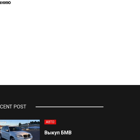
занию
CENT POST
АВТО
Выкуп БМВ