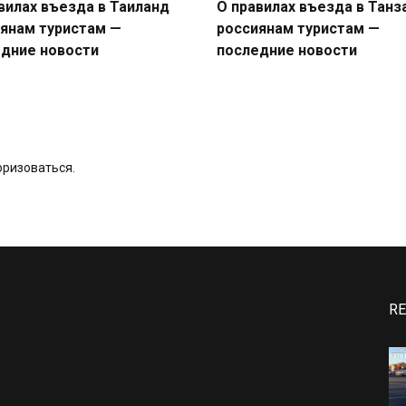
вилах въезда в Таиланд
О правилах въезда в Тан
янам туристам —
россиянам туристам —
дние новости
последние новости
оризоваться
.
RE