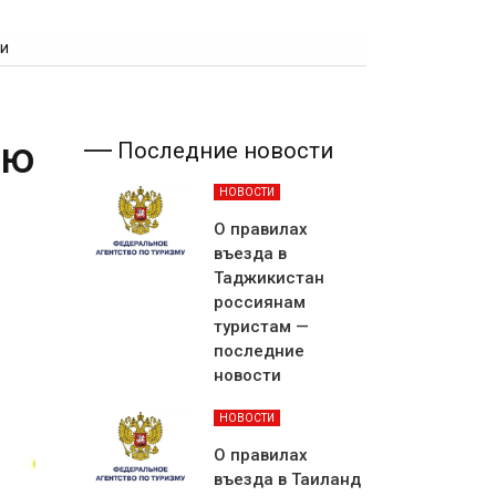
ти
ую
Последние новости
НОВОСТИ
О правилах
въезда в
Таджикистан
россиянам
туристам —
последние
новости
НОВОСТИ
О правилах
въезда в Таиланд