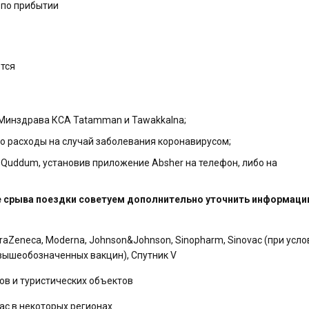
 по прибытии
ется
Минздрава КСА Tatamman и Tawakkalna;
о расходы на случай заболевания коронавирусом;
Quddum, установив приложение Absher на телефон, либо на
е срыва поездки советуем дополнительно уточнить информац
traZeneca, Moderna, Johnson&Johnson, Sinopharm, Sinovac (при усло
 вышеобозначенных вакцин), Спутник V
ов и туристических объектов
ас в некоторых регионах