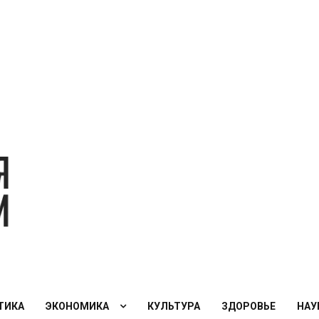
Экономическая
политика
России — XXI
век
ТИКА
ЭКОНОМИКА
КУЛЬТУРА
ЗДОРОВЬЕ
НАУ