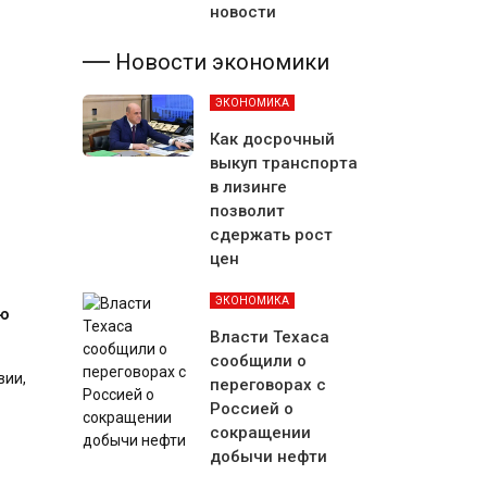
новости
Новости экономики
ЭКОНОМИКА
Как досрочный
выкуп транспорта
в лизинге
позволит
сдержать рост
цен
ЭКОНОМИКА
ию
Власти Техаса
сообщили о
вии,
переговорах с
Россией о
сокращении
добычи нефти