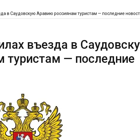
езда в Саудовскую Аравию россиянам туристам — последние новос
вилах въезда в Саудовск
 туристам — последние