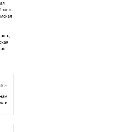
кая
бласть,
омская
асть,
ская
кая
ИСЬ
янам
ости