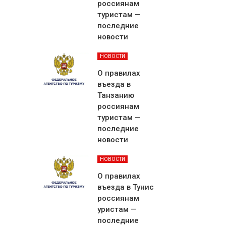
россиянам
туристам —
последние
новости
НОВОСТИ
О правилах
въезда в
Танзанию
россиянам
туристам —
последние
новости
НОВОСТИ
О правилах
въезда в Тунис
россиянам
уристам —
последние