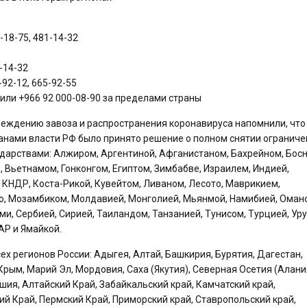
-18-75, 481-14-32
-14-32
92-12, 665-92-55
или +966 92 000-08-90 за пределами страны
еждению завоза и распространения коронавируса напомнили, что
анами власти РФ было принято решение о полном снятии ограниче
ударствами: Алжиром, Аргентиной, Афганистаном, Бахрейном, Босн
, Вьетнамом, Гонконгом, Египтом, Зимбабве, Израилем, Индией,
 КНДР, Коста-Рикой, Кувейтом, Ливаном, Лесото, Маврикием,
, Мозамбиком, Молдавией, Монголией, Мьянмой, Намибией, Оман
и, Сербией, Сирией, Таиландом, Танзанией, Тунисом, Турцией, Ур
Р и Ямайкой.
 регионов России: Адыгея, Алтай, Башкирия, Бурятия, Дагестан,
Крым, Марий Эл, Мордовия, Саха (Якутия), Северная Осетия (Алани
ашия, Алтайский Край, Забайкальский край, Камчатский край,
ий Край, Пермский Край, Приморский край, Ставропольский край,