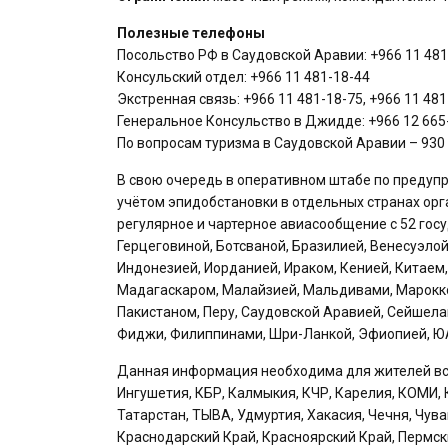
Полезные телефоны
Посольство РФ в Саудовской Аравии: +966 11 481
Консульский отдел: +966 11 481-18-44
Экстренная связь: +966 11 481-18-75, +966 11 481
Генеральное Консульство в Джидде: +966 12 665-
По вопросам туризма в Саудовской Аравии – 930 
В свою очередь в оперативном штабе по предупр
учётом эпидобстановки в отдельных странах орг
регулярное и чартерное авиасообщение с 52 гос
Герцеговиной, Ботсваной, Бразилией, Венесуэлой
Индонезией, Иорданией, Ираком, Кенией, Китаем,
Мадагаскаром, Малайзией, Мальдивами, Марокко
Пакистаном, Перу, Саудовской Аравией, Сейшелам
Фиджи, Филиппинами, Шри-Ланкой, Эфиопией, ЮА
Данная информация необходима для жителей всех
Ингушетия, КБР, Калмыкия, КЧР, Карелия, КОМИ, 
Татарстан, ТЫВА, Удмуртия, Хакасия, Чечня, Чув
Краснодарский Край, Красноярский Край, Пермск