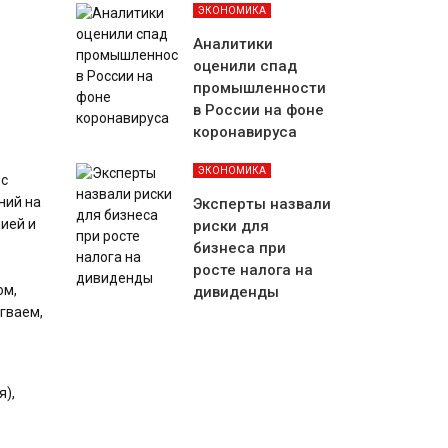
ЭКОНОМИКА
Аналитики
оценили спад
промышленности
в России на фоне
коронавируса
ЭКОНОМИКА
 с
ний на
Эксперты назвали
ией и
риски для
бизнеса при
росте налога на
ом,
дивиденды
угваем,
я),