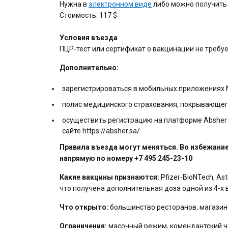
Нужна в
электронном виде
либо можно получить
Стоимость: 117 $
Условия въезда
ПЦР-тест или сертификат о вакцинации не требу
Дополнительно:
зарегистрироваться в мобильных приложениях 
полис медицинского страхования, покрывающег
осуществить регистрацию на платформе Absher 
сайте
https://absher.sa/
.
Правила въезда могут меняться. Во избежани
напрямую по номеру +7 495 245-23-10
Какие вакцины признаются:
Pfizer-BioNTech, As
что получена дополнительная доза одной из 4-х
Что открыто:
большинство ресторанов, магазин
Ограничения:
масочный режим, комендантский ч