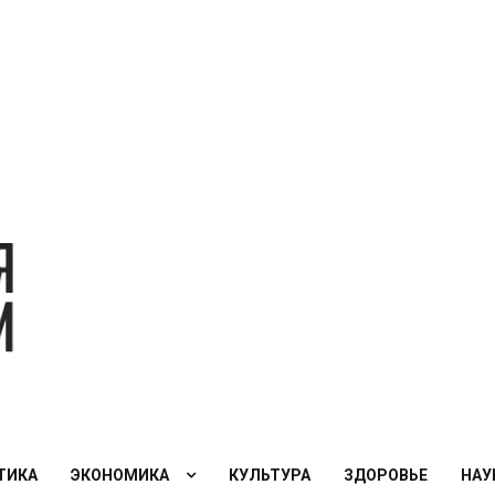
Экономическая
политика
России — XXI
век
ТИКА
ЭКОНОМИКА
КУЛЬТУРА
ЗДОРОВЬЕ
НАУ