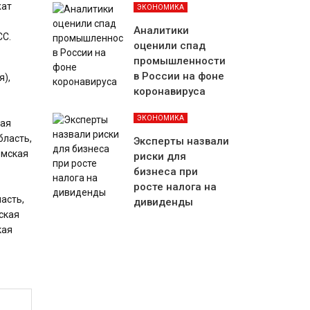
жат
ЭКОНОМИКА
Аналитики
СС.
оценили спад
промышленности
в России на фоне
я),
коронавируса
ЭКОНОМИКА
кая
бласть,
Эксперты назвали
омская
риски для
бизнеса при
росте налога на
асть,
дивиденды
ская
кая