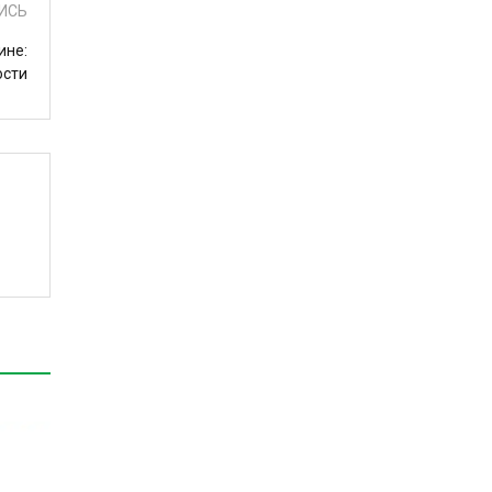
ИСЬ
ине:
ости