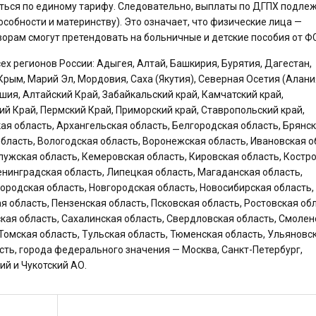
ться по единому тарифу. Следовательно, выплаты по ДГПХ подле
собности и материнству). Это означает, что физические лица —
орам смогут претендовать на больничные и детские пособия от Ф
 регионов России: Адыгея, Алтай, Башкирия, Бурятия, Дагестан,
Крым, Марий Эл, Мордовия, Саха (Якутия), Северная Осетия (Алани
ашия, Алтайский Край, Забайкальский край, Камчатский край,
ий Край, Пермский Край, Приморский край, Ставропольский край,
ая область, Архангельская область, Белгородская область, Брянс
бласть, Вологодская область, Воронежская область, Ивановская о
лужская область, Кемеровская область, Кировская область, Костр
Ленинградская область, Липецкая область, Магаданская область,
ородская область, Новгородская область, Новосибирская область,
я область, Пензенская область, Псковская область, Ростовская обл
ская область, Сахалинская область, Свердловская область, Смолен
 Томская область, Тульская область, Тюменская область, Ульяновс
сть, города федерального значения — Москва, Санкт-Петербург,
ий и Чукотский АО.