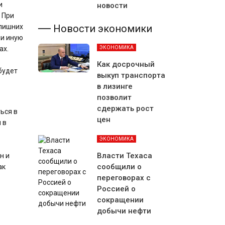
и
новости
 При
Новости экономики
 лишних
ли иную
ЭКОНОМИКА
ах.
Как досрочный
будет
выкуп транспорта
в лизинге
позволит
сдержать рост
ься в
цен
 в
ЭКОНОМИКА
Власти Техаса
н и
сообщили о
ак
переговорах с
Россией о
сокращении
добычи нефти