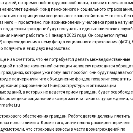
 на детей, по временной нетрудоспособности, в связи с несчастным
 начисляет единый Фонд пенсионного и социального страхования.
ачаться по принципам «социального казначейства» — то есть без
ез него — проактивно, при возникновении у человека права на ту и
х поддержки граждане будут получать в единых клиентских служб
ния начнет работать с 1 января 2023 года. Он создается путем
 и присоединения к нему Фонда социального страхования (ФСС), 
о получить в этих двух ведомствах.
ще и за счет того, что не потребуется делать межведомственные
о одной и той же жизненной ситуации человеку приходится обращат
 гражданах, которые уже получают пособия: они будут выдаваться
труде подчеркнули, что объединение фондов позволит сократить
ддержания разрозненной IT-инфраструктуры и оптимизации
х зданий, в которых не ведется прием граждан, будет освобожде
 бюро медико-социальной экспертизы или такие соцучреждения, к
nmarket.ru
т страхового обеспечения граждан. Работодатели должны платить
елах нового лимита. Кроме того, значительно расширен перечень
дусмотрели, что страховые взносы в части вознаграждений по