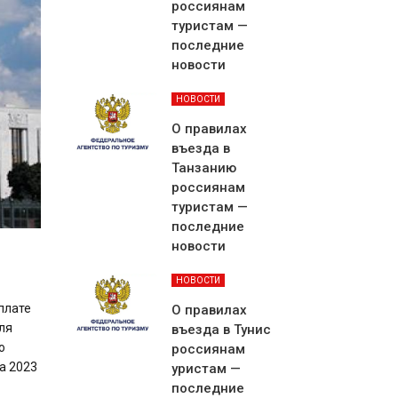
россиянам
туристам —
последние
новости
НОВОСТИ
О правилах
въезда в
Танзанию
россиянам
туристам —
последние
новости
НОВОСТИ
плате
О правилах
ля
въезда в Тунис
о
россиянам
а 2023
уристам —
последние