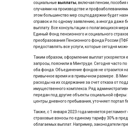
социальные
выплаты
, включая пенсии, пособия
случаями на производстве и профзаболеваниями
этом большинство мер соцподдержки будет назн
справок и по одному заявлению, а иногда даже б
выплату. Все консультации о полагающихся мера
Единый Фонд пенсионного и социального страхова
преобразования Пенсионного фонда России (ПФР)
предоставлять все услуги, которые сегодня можн
Таким образом, оформление выплат ускоряется е
запросы, пояснили в Минтруде. Сегодня часто п
оба фонда. Объединение фондов не отразится на
привычное время и в привычном размере . В Мин
расходы на их содержание за счет отказа от по
имущественного комплекса. Ряд административны
передан под другие объекты социальной сферы:
центры дневного пребывания, уточняет портал fi
Также, с 1 января 2023 года меняется регламен
страховые взносы по единому тарифу 30% в пред
облагаемых выплат. Например, законодатели пре