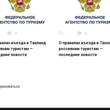
0
0
вилах въезда в Таиланд
О правилах въезда в Тан
янам туристам —
россиянам туристам —
дние новости
последние новости
оризоваться
.