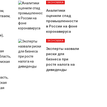
ЭКОНОМИКА
Аналитики
ом,
оценили спад
угваем,
промышленности
в России на фоне
коронавируса
я),
ЭКОНОМИКА
Эксперты назвали
кая
риски для
бласть,
бизнеса при
омская
росте налога на
дивиденды
асть,
ская
кая