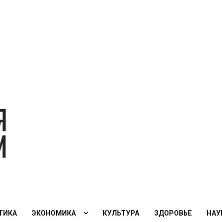
Экономическая
политика
России — XXI
век
ТИКА
ЭКОНОМИКА
КУЛЬТУРА
ЗДОРОВЬЕ
НАУ