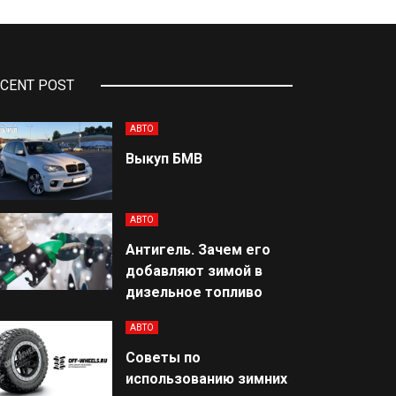
CENT POST
АВТО
Выкуп БМВ
АВТО
Антигель. Зачем его
добавляют зимой в
дизельное топливо
АВТО
Советы по
использованию зимних