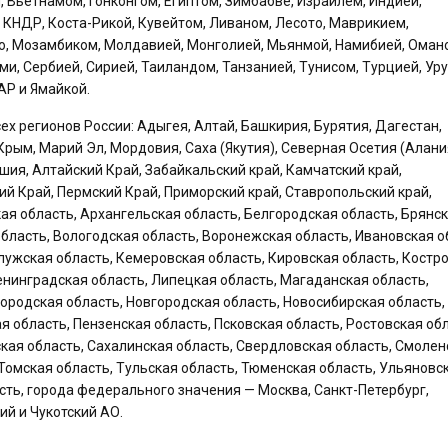
, Вьетнамом, Гонконгом, Египтом, Зимбабве, Израилем, Индией,
 КНДР, Коста-Рикой, Кувейтом, Ливаном, Лесото, Маврикием,
, Мозамбиком, Молдавией, Монголией, Мьянмой, Намибией, Оман
и, Сербией, Сирией, Таиландом, Танзанией, Тунисом, Турцией, Ур
Р и Ямайкой.
 регионов России: Адыгея, Алтай, Башкирия, Бурятия, Дагестан,
Крым, Марий Эл, Мордовия, Саха (Якутия), Северная Осетия (Алани
ашия, Алтайский Край, Забайкальский край, Камчатский край,
ий Край, Пермский Край, Приморский край, Ставропольский край,
ая область, Архангельская область, Белгородская область, Брянс
бласть, Вологодская область, Воронежская область, Ивановская о
лужская область, Кемеровская область, Кировская область, Костр
Ленинградская область, Липецкая область, Магаданская область,
ородская область, Новгородская область, Новосибирская область,
я область, Пензенская область, Псковская область, Ростовская обл
ская область, Сахалинская область, Свердловская область, Смолен
 Томская область, Тульская область, Тюменская область, Ульяновс
сть, города федерального значения — Москва, Санкт-Петербург,
ий и Чукотский АО.