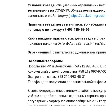
Условия въезда:
специальных ограничений нет 
тестирование на COVID-19. Обладатели вакцинно
заполнить онлайн-форму (
https://eticket.migracio
Правила въезда могут меняться. Во избежани
напрямую по номеру +7 495 415-25-96
Какие вакцины признаются:
для въезда в стран
признает вакцины Oxford/AstraZeneca, Pfizer/BioN
Ограничения:
Правительство Доминиканы принял
Полезные телефоны
Посольство РФ в Венесуэле: +58 212 993-45-31, +
Консульский отдел Посольства: +58 212 993-97-0
Экстренная связь: +58 212 993-45-31
Телефон для получения дополнительной информа
В свою очередь в оперативном штабе по предупр
учётом эпидобстановки в отдельных странах орг
регулярное и чартерное авиасообщение с 52 гос