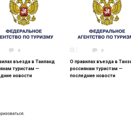
0
0
вилах въезда в Таиланд
О правилах въезда в Тан
янам туристам —
россиянам туристам —
дние новости
последние новости
оризоваться
.