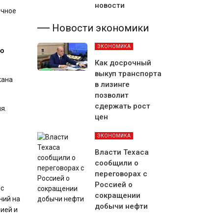
новости
очное
Новости экономики
ЭКОНОМИКА
ию
Как досрочный
выкуп транспорта
кана
в лизинге
позволит
сдержать рост
я.
цен
ЭКОНОМИКА
Власти Техаса
сообщили о
переговорах с
Россией о
 с
сокращении
ний на
добычи нефти
ией и