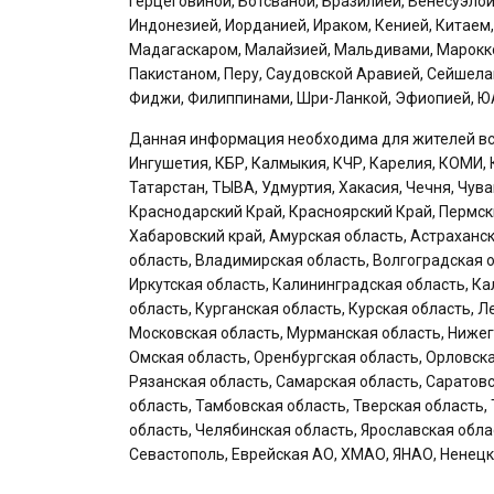
Герцеговиной, Ботсваной, Бразилией, Венесуэлой
Индонезией, Иорданией, Ираком, Кенией, Китаем,
Мадагаскаром, Малайзией, Мальдивами, Марокко
Пакистаном, Перу, Саудовской Аравией, Сейшелам
Фиджи, Филиппинами, Шри-Ланкой, Эфиопией, ЮА
Данная информация необходима для жителей всех
Ингушетия, КБР, Калмыкия, КЧР, Карелия, КОМИ, 
Татарстан, ТЫВА, Удмуртия, Хакасия, Чечня, Чув
Краснодарский Край, Красноярский Край, Пермск
Хабаровский край, Амурская область, Астраханск
область, Владимирская область, Волгоградская о
Иркутская область, Калининградская область, Ка
область, Курганская область, Курская область, 
Московская область, Мурманская область, Нижег
Омская область, Оренбургская область, Орловска
Рязанская область, Самарская область, Саратов
область, Тамбовская область, Тверская область,
область, Челябинская область, Ярославская обла
Севастополь, Еврейская АО, ХМАО, ЯНАО, Ненецк