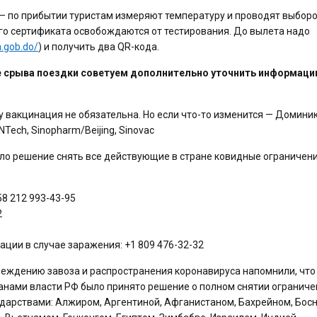
— по прибытии туристам измеряют температуру и проводят выбор
го сертификата освобождаются от тестирования. До вылета надо
n.gob.do/
) и получить два QR-кода.
е срыва поездки советуем дополнительно уточнить информац
у вакцинация не обязательна. Но если что-то изменится — Домини
Tech, Sinopharm/Beijing, Sinovac
о решение снять все действующие в стране ковидные ограничени
58 212 993-43-95
2
ции в случае заражения: +1 809 476-32-32
еждению завоза и распространения коронавируса напомнили, что
анами власти РФ было принято решение о полном снятии ограниче
ударствами: Алжиром, Аргентиной, Афганистаном, Бахрейном, Босн