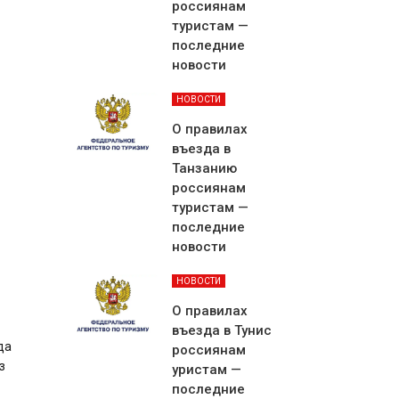
россиянам
туристам —
последние
новости
НОВОСТИ
О правилах
въезда в
Танзанию
россиянам
туристам —
последние
новости
НОВОСТИ
О правилах
въезда в Тунис
да
россиянам
з
уристам —
последние