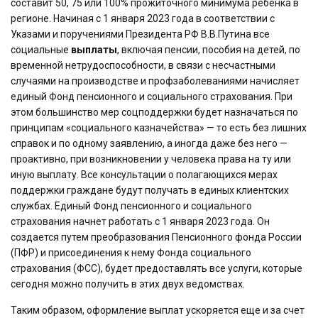
составит 50, 75 или 100% прожиточного минимума ребенка в
регионе. Начиная с 1 января 2023 года в соответствии с
Указами и поручениями Президента РФ В.В.Путина все
социальные
выплаты
, включая пенсии, пособия на детей, по
временной нетрудоспособности, в связи с несчастными
случаями на производстве и профзаболеваниями начисляет
единый Фонд пенсионного и социального страхования. При
этом большинство мер соцподдержки будет назначаться по
принципам «социального казначейства» — то есть без лишних
справок и по одному заявлению, а иногда даже без него —
проактивно, при возникновении у человека права на ту или
иную выплату. Все консультации о полагающихся мерах
поддержки граждане будут получать в единых клиентских
службах. Единый Фонд пенсионного и социального
страхования начнет работать с 1 января 2023 года. Он
создается путем преобразования Пенсионного фонда России
(ПФР) и присоединения к нему Фонда социального
страхования (ФСС), будет предоставлять все услуги, которые
сегодня можно получить в этих двух ведомствах.
Таким образом, оформление выплат ускоряется еще и за счет