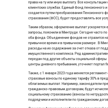
права на ту или иную выплату. Все консультаци
клиентских службах. Единый Фонд пенсионного и 
создается путем преобразования Пенсионного ф
страхования (ФСС), будет предоставлять все усл
Таким образом, оформление выплат ускоряется е
запросы, пояснили в Минтруде. Сегодня часто п
оба фонда. Объединение фондов не отразится на
привычное время и в привычном размере . В Мин
расходы на их содержание за счет отказа от по
имущественного комплекса. Ряд административны
передан под другие объекты социальной сферы:
центры дневного пребывания, уточняет портал fi
Также, с 1 января 2023 года меняется регламен
страховые взносы по единому тарифу 30% в пред
облагаемых выплат. Например, законодатели пре
гражданско-правовым договорам, будут исчисля
социальному страхованию (взносы по нетрудоспо
подрядчики и исполнители по гражданским догов