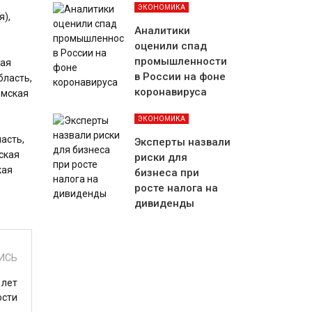
ЭКОНОМИКА
я),
Аналитики
оценили спад
промышленности
кая
в России на фоне
бласть,
коронавируса
омская
ЭКОНОМИКА
асть,
Эксперты назвали
ская
риски для
кая
бизнеса при
росте налога на
дивиденды
ИСЬ
 лет
ости