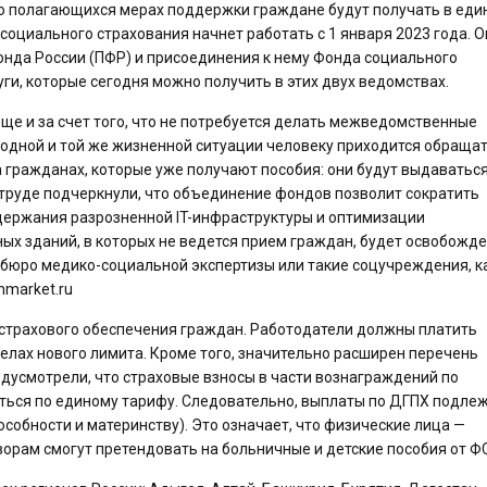
и о полагающихся мерах поддержки граждане будут получать в еди
социального страхования начнет работать с 1 января 2023 года. О
онда России (ПФР) и присоединения к нему Фонда социального
уги, которые сегодня можно получить в этих двух ведомствах.
ще и за счет того, что не потребуется делать межведомственные
о одной и той же жизненной ситуации человеку приходится обращат
 гражданах, которые уже получают пособия: они будут выдаваться
труде подчеркнули, что объединение фондов позволит сократить
ддержания разрозненной IT-инфраструктуры и оптимизации
х зданий, в которых не ведется прием граждан, будет освобожде
 бюро медико-социальной экспертизы или такие соцучреждения, к
nmarket.ru
т страхового обеспечения граждан. Работодатели должны платить
елах нового лимита. Кроме того, значительно расширен перечень
дусмотрели, что страховые взносы в части вознаграждений по
ться по единому тарифу. Следовательно, выплаты по ДГПХ подле
собности и материнству). Это означает, что физические лица —
орам смогут претендовать на больничные и детские пособия от Ф