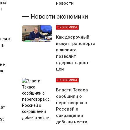
ных
новости
н
Новости экономики
ЭКОНОМИКА
Как досрочный
ься в
выкуп транспорта
 в
в лизинге
позволит
сдержать рост
н и
цен
ак
ЭКОНОМИКА
Власти Техаса
сообщили о
переговорах с
жат
Россией о
сокращении
СС.
добычи нефти