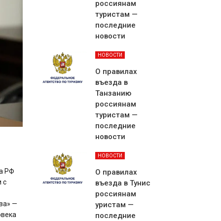
россиянам
туристам —
последние
новости
НОВОСТИ
О правилах
въезда в
Танзанию
россиянам
туристам —
последние
новости
НОВОСТИ
та РФ
О правилах
 с
въезда в Тунис
о
россиянам
ва» —
уристам —
овека
последние