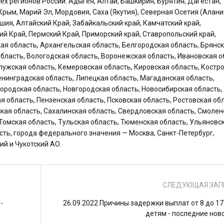
 регионов России: Адыгея, Алтай, Башкирия, Бурятия, Дагестан,
Крым, Марий Эл, Мордовия, Саха (Якутия), Северная Осетия (Алани
ашия, Алтайский Край, Забайкальский край, Камчатский край,
ий Край, Пермский Край, Приморский край, Ставропольский край,
ая область, Архангельская область, Белгородская область, Брянс
бласть, Вологодская область, Воронежская область, Ивановская о
лужская область, Кемеровская область, Кировская область, Костр
Ленинградская область, Липецкая область, Магаданская область,
ородская область, Новгородская область, Новосибирская область,
я область, Пензенская область, Псковская область, Ростовская обл
ская область, Сахалинская область, Свердловская область, Смолен
 Томская область, Тульская область, Тюменская область, Ульяновс
сть, города федерального значения — Москва, Санкт-Петербург,
ий и Чукотский АО.
СЛЕДУЮЩАЯ ЗАП
-
26.09.2022 Причины задержки выплат от 8 до 17
детям - последние нов