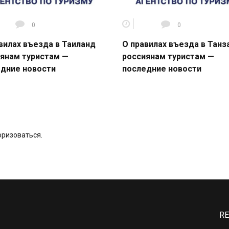
0
0
вилах въезда в Таиланд
О правилах въезда в Тан
янам туристам —
россиянам туристам —
дние новости
последние новости
оризоваться
.
RE