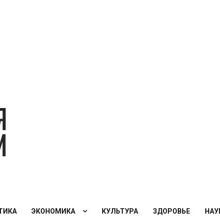
Экономическая
политика
России — XXI
век
ТИКА
ЭКОНОМИКА
КУЛЬТУРА
ЗДОРОВЬЕ
НАУ