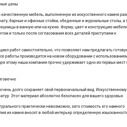
пные цены
з качественную мебель, выполненную из искусственного камня ра
нату, барные и офисные стойки, обеденные и журнальные столы, а
ешницы в ванную или на кухню. Форму, цвет и конструкцию мебели
том и только после согласования всех деталей приступаем к
икл работ самостоятельно, что позволяет нам предлагать готову
Все работы производятся на новом оборудовании с использование
ря этому наша компания прочно удерживает одно из первых мест 
лговечно
 очень долго сохраняет свой первоначальный вид. Искусственном
атур. Этот материал абсолютно безопасен для вашего здоровья.
турального практически невозможно, зато стоимость его намного
лия из камня вносят в любой интерьер определенную изысканност