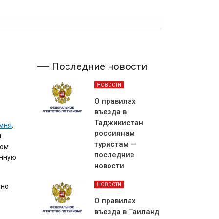
Последние новости
НОВОСТИ
О правилах
въезда в
Таджикистан
амня
.
россиянам
й
туристам —
дом
последние
енную
новости
НОВОСТИ
чно
О правилах
въезда в Таиланд