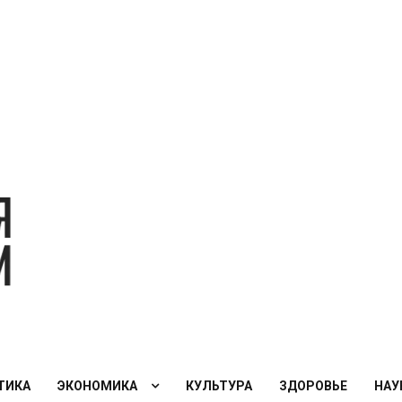
Экономическая
политика
России — XXI
век
ТИКА
ЭКОНОМИКА
КУЛЬТУРА
ЗДОРОВЬЕ
НАУ