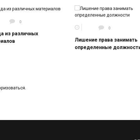
0
0
а из различных
Лишение права занимать
риалов
определенные должност
оризоваться
.