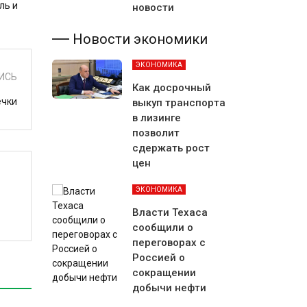
ль и
новости
Новости экономики
ЭКОНОМИКА
ИСЬ
Как досрочный
ечки
выкуп транспорта
в лизинге
позволит
сдержать рост
цен
ЭКОНОМИКА
Власти Техаса
сообщили о
переговорах с
Россией о
сокращении
добычи нефти