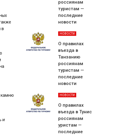
россиянам
туристам —
последние
зных
новости
 также
 в
НОВОСТИ
О правилах
въезда в
ю
Танзанию
м
россиянам
на
туристам —
последние
новости
у камню
НОВОСТИ
О правилах
въезда в Тунис
россиянам
ь и
уристам —
последние