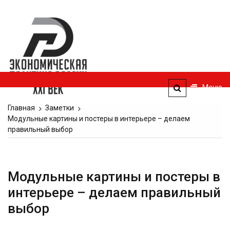
Перейти
к
Экономическая
содержимому
политика
России — XXI
век
Меню
ЭПР — 21 век
Главная
Заметки
Модульные картины и постеры в интерьере – делаем
правильный выбор
Модульные картины и постеры в
интерьере – делаем правильный
выбор