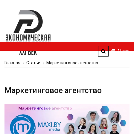
Перейти
к
Экономическая
содержимому
политика
России — XXI
век
Меню
ЭПР — 21 век
Главная
Статьи
Маркетинговое агентство
Маркетинговое агентство