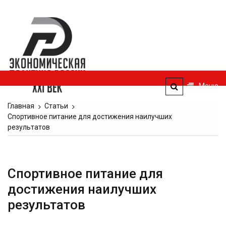
Перейти
к
Экономическая
содержимому
политика
России — XXI
век
Меню
ЭПР — 21 век
Главная
Статьи
Спортивное питание для достижения наилучших
результатов
Спортивное питание для
достижения наилучших
результатов